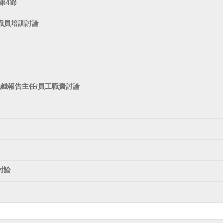
第4節
職員培訓討論
洗錢報告主任/員工職責討論
討論