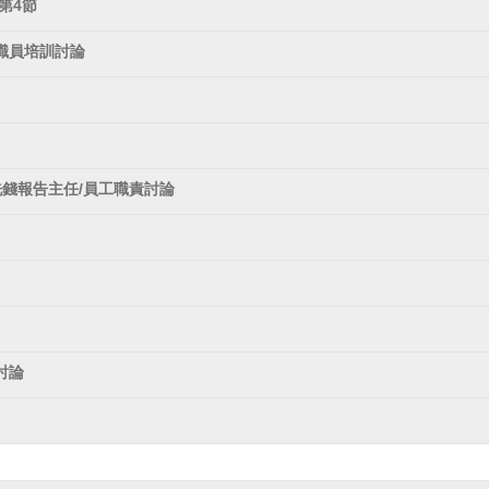
第4節
職員培訓討論
洗錢報告主任/員工職責討論
討論