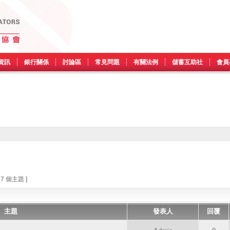
資訊
銀行關係
討論區
常見問題
有關法例
儲蓄互助社
會員
 7 個主題 ]
主題
發表人
回覆