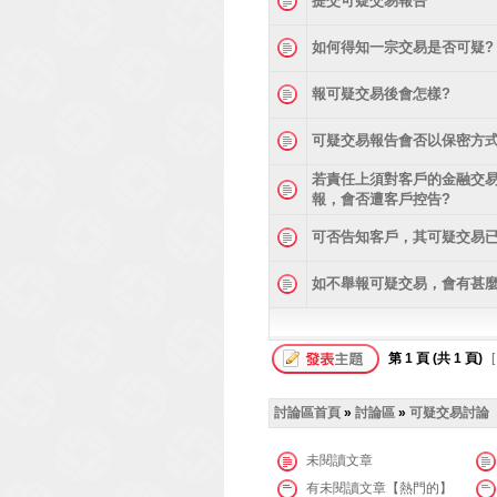
提交可疑交易報告
如何得知一宗交易是否可疑?
報可疑交易後會怎樣?
可疑交易報告會否以保密方式
若責任上須對客戶的金融交
報，會否遭客戶控告?
可否告知客戶，其可疑交易已
如不舉報可疑交易，會有甚麼
第
1
頁 (共
1
頁)
[
討論區首頁
»
討論區
»
可疑交易討論
未閱讀文章
有未閱讀文章【熱門的】