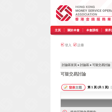
主頁
關於本會
本會課程
業界
登入
註冊
討論區首頁
»
討論區
»
可疑交易討論
可疑交易討論
第
1
頁 (共
1
頁)
[