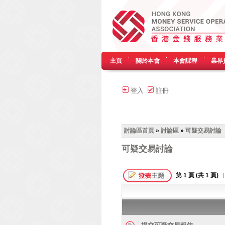
主頁
關於本會
本會課程
業界
登入
註冊
討論區首頁
»
討論區
»
可疑交易討論
可疑交易討論
第
1
頁 (共
1
頁)
[