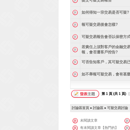
提交可疑交易報告
如何得知一宗交易是否可疑?
報可疑交易後會怎樣?
可疑交易報告會否以保密方式
若責任上須對客戶的金融交
報，會否遭客戶控告?
可否告知客戶，其可疑交易已
如不舉報可疑交易，會有甚麼
第
1
頁 (共
1
頁)
[
討論區首頁
»
討論區
»
可疑交易討論
未閱讀文章
有未閱讀文章【熱門的】