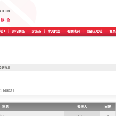
資訊
銀行關係
討論區
常見問題
有關法例
儲蓄互助社
會員
交易報告
 1 個主題 ]
主題
發表人
回覆