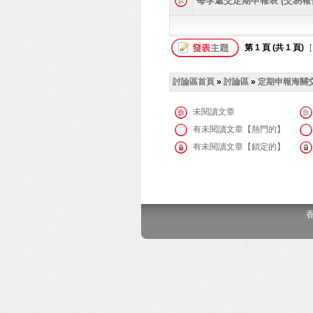
每季遞交定期申報表 (交易報
第
1
頁 (共
1
頁)
[
討論區首頁
»
討論區
»
定期申報海關
未閱讀文章
有未閱讀文章【熱門的】
有未閱讀文章【鎖定的】