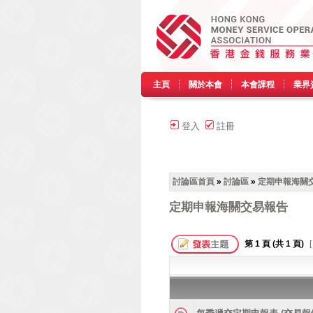
主頁
關於本會
本會課程
業界
登入
註冊
討論區首頁
»
討論區
»
定期申報海關
定期申報海關交易報告
第
1
頁 (共
1
頁)
[