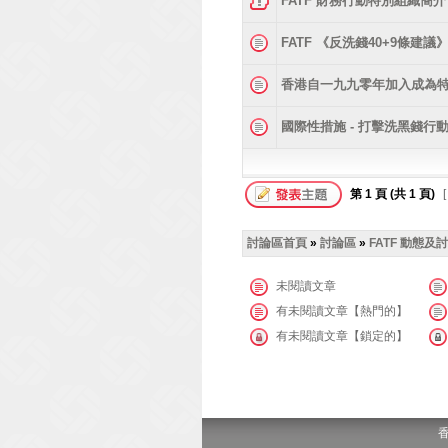
FATF 財務行動特別組織簡介
FATF 《反洗錢40+9條建議
香港自一九九零年加入成為
國際性措施 - 打擊洗黑錢行
第
1
頁 (共
1
頁)
[
討論區首頁
»
討論區
»
FATF 動態及
未閱讀文章
有未閱讀文章【熱門的】
有未閱讀文章【鎖定的】