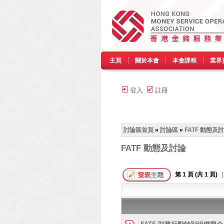
主頁
關於本會
本會課程
業界
登入
註冊
討論區首頁
»
討論區
»
FATF 動態及
FATF 動態及討論
第
1
頁 (共
1
頁)
[