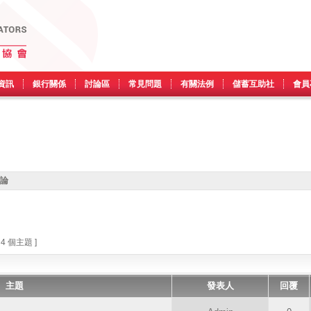
資訊
銀行關係
討論區
常見問題
有關法例
儲蓄互助社
會員
討論
 4 個主題 ]
主題
發表人
回覆