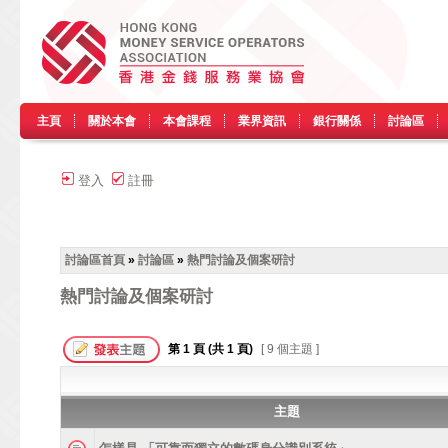
主頁
關於本會
本會課程
業界資訊
銀行關係
討論區
登入
註冊
討論區首頁
»
討論區
»
熱門討論及個案研討
熱門討論及個案研討
第
1
頁 (共
1
頁)
[ 9 個主題 ]
主題