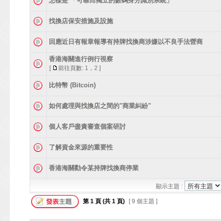
怎樣是 「可靠而獨立的數碼身分識別系統」
找換店保安措施及設施
回應近日有報章報導有持牌找換商涉嫌以不良手法營商
香港海關進行例行視察
[
前往頁數:
1
，
2
]
比特幣 (Bitcoin)
如何處理與找換店之間的"商業糾紛"
個人客戶盡責審查個案研討
了解資金來源的重要性
香港海關勸令某持牌找換商停業
顯示主題 :
第
1
頁 (共
1
頁)
[ 9 個主題 ]