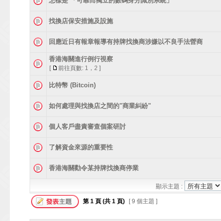
怎樣是 「可靠而獨立的數碼身分識別系統」
找換店保安措施及設施
回應近日有報章報導有持牌找換商涉嫌以不良手法營商
香港海關進行例行視察
[
前往頁數:
1
，
2
]
比特幣 (Bitcoin)
如何處理與找換店之間的"商業糾紛"
個人客戶盡責審查個案研討
了解資金來源的重要性
香港海關勸令某持牌找換商停業
顯示主題 :
第
1
頁 (共
1
頁)
[ 9 個主題 ]