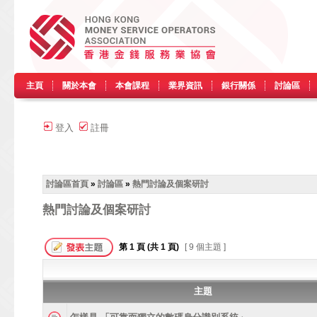
主頁
關於本會
本會課程
業界資訊
銀行關係
討論區
登入
註冊
討論區首頁
»
討論區
»
熱門討論及個案研討
熱門討論及個案研討
第
1
頁 (共
1
頁)
[ 9 個主題 ]
主題