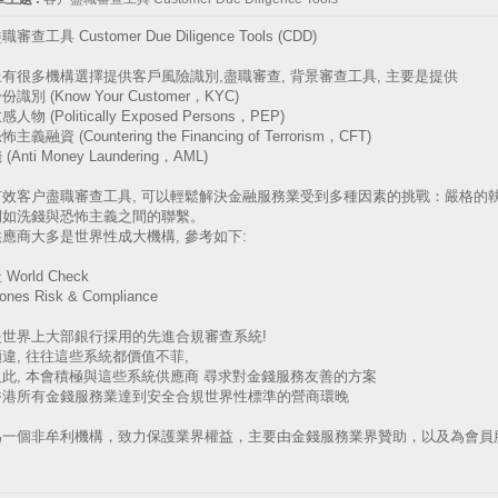
審查工具 Customer Due Diligence Tools (CDD)
有很多機構選擇提供客戶風險識別,盡職審查, 背景審查工具, 主要是提供
識別 (Know Your Customer，KYC)
物 (Politically Exposed Persons，PEP)
義融資 (Countering the Financing of Terrorism，CFT)
Anti Money Laundering，AML)
有效客户盡職審查工具, 可以輕鬆解決金融服務業受到多種因素的挑戰：嚴格的
例如洗錢與恐怖主義之間的聯繫。
應商大多是世界性成大機構, 參考如下:
World Check
ones Risk & Compliance
是世界上大部銀行採用的先進合規審查系統!
違, 往往這些系統都價值不菲,
此, 本會積極與這些系統供應商 尋求對金錢服務友善的方案
香港所有金錢服務業達到安全合規世界性標準的營商環晚
為一個非牟利機構，致力保護業界權益，主要由金錢服務業界贊助，以及為會員