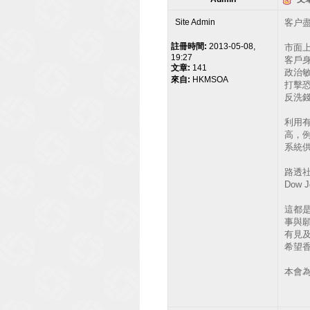
Site Admin
客户盡職
註冊時間:
2013-05-08,
市面上
19:27
客戶身份
文章:
141
政治敏感人
來自:
HKMSOA
打擊恐怖主
反洗錢 (
利用
高，
系統供
路透社 
Dow J
這都
事與願
有見及
希望
本會