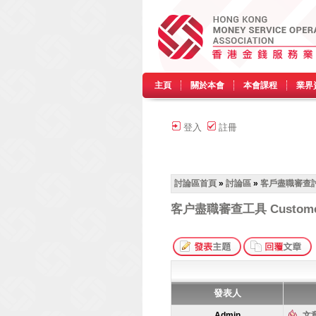
主頁
關於本會
本會課程
業界
登入
註冊
討論區首頁
»
討論區
»
客戶盡職審查討
客户盡職審查工具 Customer D
發表人
Admin
文章