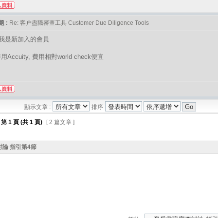
 :
Re: 客户盡職審查工具 Customer Due Diligence Tools
 我是新加入的會員
Accuity, 費用相對world check便宜
顯示文章 :
排序
第
1
頁 (共
1
頁)
[ 2 篇文章 ]
論 指引第4節