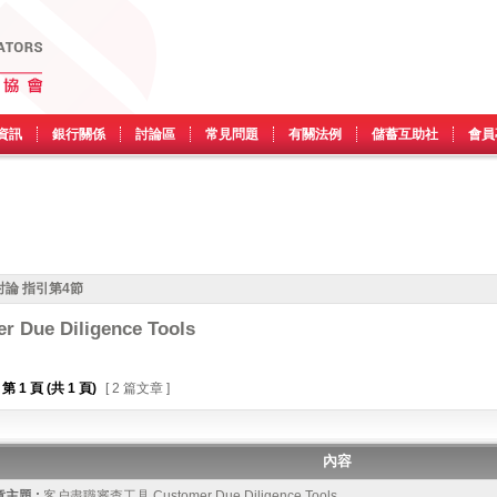
資訊
銀行關係
討論區
常見問題
有關法例
儲蓄互助社
會員
論 指引第4節
ue Diligence Tools
第
1
頁 (共
1
頁)
[ 2 篇文章 ]
內容
主題 :
客户盡職審查工具 Customer Due Diligence Tools