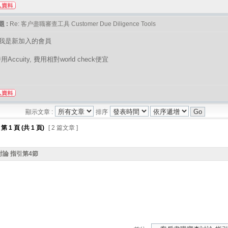
 :
Re: 客户盡職審查工具 Customer Due Diligence Tools
 我是新加入的會員
Accuity, 費用相對world check便宜
顯示文章 :
排序
第
1
頁 (共
1
頁)
[ 2 篇文章 ]
論 指引第4節