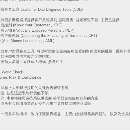
審查工具 Customer Due Diligence Tools (CDD)
有很多機構選擇提供客戶風險識別,盡職審查, 背景審查工具, 主要是提供
識別 (Know Your Customer，KYC)
物 (Politically Exposed Persons，PEP)
義融資 (Countering the Financing of Terrorism，CFT)
Anti Money Laundering，AML)
有效客户盡職審查工具, 可以輕鬆解決金融服務業受到多種因素的挑戰：嚴格的
例如洗錢與恐怖主義之間的聯繫。
應商大多是世界性成大機構, 參考如下:
World Check
ones Risk & Compliance
是世界上大部銀行採用的先進合規審查系統!
違, 往往這些系統都價值不菲,
此, 本會積極與這些系統供應商 尋求對金錢服務友善的方案
香港所有金錢服務業達到安全合規世界性標準的營商環晚
為一個非牟利機構，致力保護業界權益，主要由金錢服務業界贊助，以及為會員