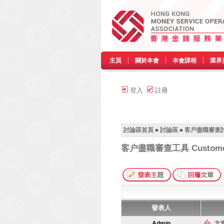
主頁
關於本會
本會課程
業界
登入
註冊
討論區首頁
»
討論區
»
客戶盡職審查討
客户盡職審查工具 Customer D
發表人
Admin
文章