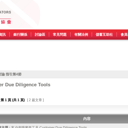
資訊
銀行關係
討論區
常見問題
有關法例
儲蓄互助社
會員
論 指引第4節
ue Diligence Tools
第
1
頁 (共
1
頁)
[ 2 篇文章 ]
內容
主題 :
客户盡職審查工具 Customer Due Diligence Tools