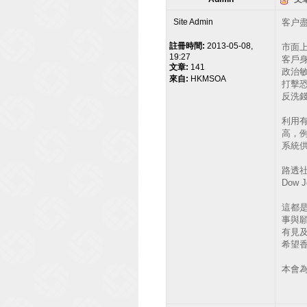
Site Admin
客户盡職
註冊時間:
2013-05-08,
市面上
19:27
客戶身份
文章:
141
政治敏感人
來自:
HKMSOA
打擊恐怖主
反洗錢 (
利用
高，
系統供
路透社 
Dow J
這都
事與願
有見及
希望
本會