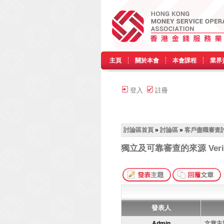
主頁
關於本會
本會課程
業界
登入
註冊
討論區首頁
»
討論區
»
客戶盡職審查討
獨立及可靠審查的來源 Verifie
發表人
Admin
文章主題