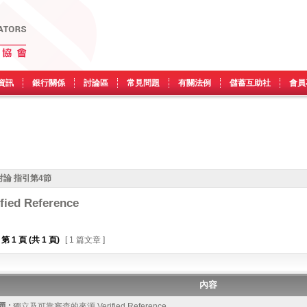
資訊
銀行關係
討論區
常見問題
有關法例
儲蓄互助社
會員
論 指引第4節
d Reference
第
1
頁 (共
1
頁)
[ 1 篇文章 ]
內容
 :
獨立及可靠審查的來源 Verified Reference