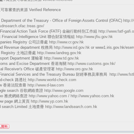
靠審查的來源 Verified Reference
 Department of the Treasury - Office of Foreign Assets Control (OFAC)
http:/
/sdnsearch.ofac.treas.gov/
 Financial Action Task Force (FATF) 金融行動特別工作組
http://www.fatf-gafi.o
nt Financial Intelligence Unit 聯合財富情報組
http://www.jfiu.gov.hk
mpanies Registry 公司註冊處
http://www.cr.gov.hk
and Revenue department 稅務局
http://www.ird.gov.hk
or www1.iris.gov.hk/eser
nd Registry 土地註冊處
http://www.landreg.gov.hk
nsport Department 運輸署
http://www.td.gov.hk
toms and Excise Department 香港海關
http://www.customs.gov.hk/
icial Receiver's Office 破產管理署
http://www.oro.gov.hk
 Financial Services and the Treasury Bureau 財經事務及庫務局
http://www.fst
rld-check 路透社
http://www.world-check.com
Law 香港法院查冊
http://www.d-law.com
ogle search 谷歌網絡查證
http://www.google.com
ahoo 雅虎網絡查證
http://www.yahoo.com
/
http://www.yahoo.com.hk
llow page 網上黃頁
http://www.yp.com.hk
d search Limited 土地查冊
http://www.landsearch.com.hk