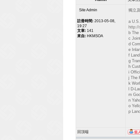
Site Admin
獨立及可
註冊時間:
2013-05-08,
a U.S.
19:27
http:/
文章:
141
b The
來自:
HKMSOA
c Joi
d Co
e Inl
f La
g Tra
h Cus
i Off
j The
k Wo
l D-
m Go
n Y
o Ye
p Lan
回頂端