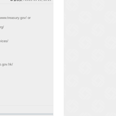
/www.treasury.gov/
or
rg/
vices/
b.gov.hk/