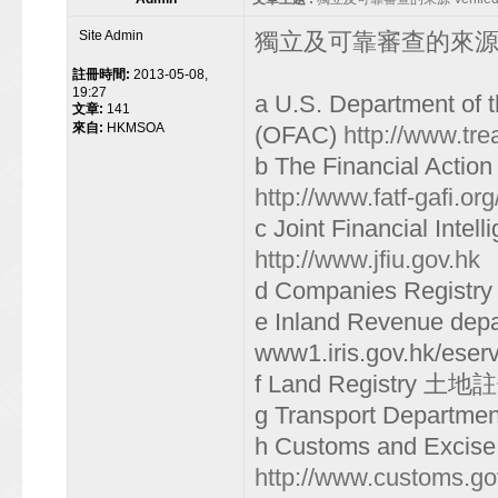
Site Admin
獨立及可靠審查的來源 Veri
註冊時間:
2013-05-08,
19:27
a U.S. Department of t
文章:
141
來自:
HKMSOA
(OFAC)
http://www.tre
b The Financial Ac
http://www.fatf-gafi.org
c Joint Financial I
http://www.jfiu.gov.hk
d Companies Regi
e Inland Revenue d
www1.iris.gov.hk/eserv
f Land Registry 土
g Transport Depart
h Customs and Exci
http://www.customs.go