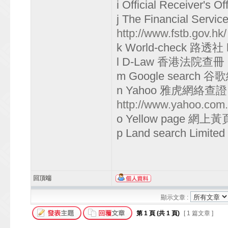
i Official Receiver'
j The Financial Se
http://www.fstb.gov.hk/
k World-check 路透社
l D-Law 香港法院查冊
m Google search
n Yahoo 雅虎網絡查
http://www.yahoo.com
o Yellow page 網上
p Land search Limi
回頂端
顯示文章 :
第
1
頁 (共
1
頁)
[ 1 篇文章 ]