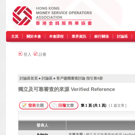
主頁
關於本會
本會課程
業界資訊
銀行關係
討論區
登入
註冊
討論區首頁
»
討論區
»
客戶盡職審查討論 指引第4節
獨立及可靠審查的來源 Verified Reference
第
1
頁 (共
1
頁)
[ 1 篇文章 ]
發表人
Admin
文章主題 :
獨立及可靠審查的來源 Verified R