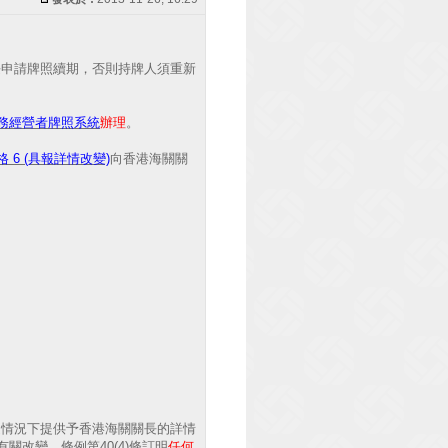
關長申請牌照續期，否則持牌人須重新
務經營者牌照系統
辦理
。
格 6 (具報詳情改變)
向香港海關關
關連情況下提供予香港海關關長的詳情
改變。條例第40(4)條訂明
任何