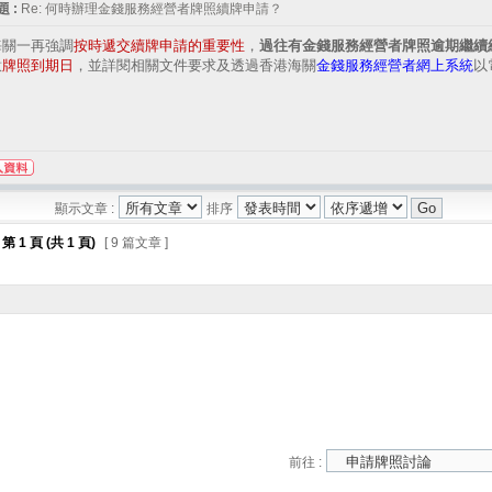
 :
Re: 何時辦理金錢服務經營者牌照續牌申請？
海關一再強調
按時遞交續牌申請的重要性
，
過往有金錢服務經營者牌照逾期繼續
意
牌照到期日
，並詳閱相關文件要求及透過香港海關
金錢服務經營者網上系統
以
顯示文章 :
排序
第
1
頁 (共
1
頁)
[ 9 篇文章 ]
前往 :