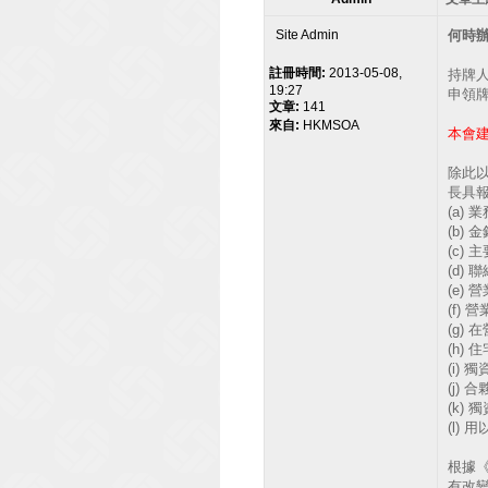
Site Admin
何時
註冊時間:
2013-05-08,
持牌人
19:27
申領
文章:
141
來自:
HKMSOA
本會
除此
長具
(a)
(b)
(c)
(d)
(e)
(f)
(g)
(h)
(i)
(j)
(k)
(l)
根據《
有改變