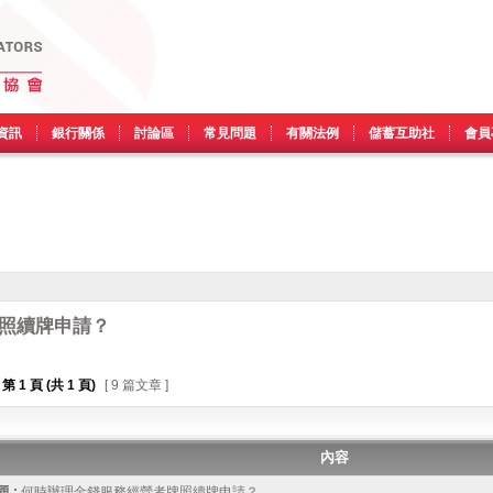
資訊
銀行關係
討論區
常見問題
有關法例
儲蓄互助社
會員
照續牌申請？
第
1
頁 (共
1
頁)
[ 9 篇文章 ]
內容
 :
何時辦理金錢服務經營者牌照續牌申請？