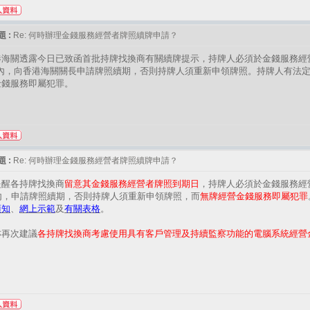
 :
Re: 何時辦理金錢服務經營者牌照續牌申請？
港海關透露今日已致函首批持牌找換商有關續牌提示，持牌人必須於金錢服務經營
 天內，向香港海關關長申請牌照續期，否則持牌人須重新申領牌照。持牌人有法
金錢服務即屬犯罪。
 :
Re: 何時辦理金錢服務經營者牌照續牌申請？
提醒各持牌找換商
留意其金錢服務經營者牌照到期日
，持牌人必須於金錢服務經營
天內，申請牌照續期，否則持牌人須重新申領牌照，而
無牌經營金錢服務即屬犯罪
須知
、
網上示範
及
有關表格
。
亦再次建議
各持牌找換商考慮使用具有客戶管理及持續監察功能的電腦系統經營