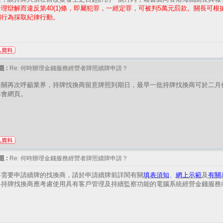
理辯解而違反第40(1)條，即屬犯罪，一經定罪，可被判5萬元罰款。關長可根據條例第
例行為採取紀律行動。
 :
Re: 何時辦理金錢服務經營者牌照續牌申請？
海關再次呼籲業界，持牌找換商留意牌照到期日，最早一批持牌找換商可於二月
本會網頁。
 :
Re: 何時辦理金錢服務經營者牌照續牌申請？
將需要申請續牌的找換商，請於申請續牌前詳閱有關
填表須知
、
網上示範
及
有關
各持牌找換商應考慮使用具有客戶管理及持續監察功能的電腦系統經營金錢服務