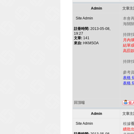
Admin
文章主題
Site Admin
本會
海關關
註冊時間:
2013-05-08,
19:27
持牌
文章:
141
月內
來自:
HKMSOA
結單
高罰款
持牌找
參考
表格 
表格 6
回頂端
Admin
文章主題
Site Admin
根據
續批