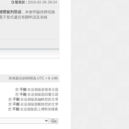
發表於 :
2016-02-29, 09:24
經營被判罪成
，本會呼籲持牌找換
電子形式遞交有關申請及表格
所有顯示的時間為 UTC + 8 小時
您
不能
在這個版面發表主題
您
不能
在這個版面回覆主題
您
不能
在這個版面編輯您的文章
您
不能
在這個版面刪除您的文章
您
不能
在這個版面上傳附加檔案