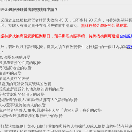
辦理金錢服務經營者牌照續牌申請？
必須於金錢服務經營者牌照失效前 45 天，但不多於 90 天內，向香港海關
牌照。持牌人有法定責任在牌照失效前申請續期。
無牌經營金錢服務即屬犯罪。
建議持牌找換商留意牌照到期日，預早辦理有關手續，持牌找換商可透過
金錢服
以外，若出現以下詳情改變，持牌人須在自改變發生之日起計的一個月內填寫
表
報：
 業務/法團名稱的改變
 金錢服務業務的性質的改變
 主要(通訊)地址的改變
 聯絡資料的改變
 營業處所資料的改變
 營業處所的電話及傳真號碼的改變
 在營業處所經營的其他業務的資料的改變
 住宅營業處所的佔用人的改變
 獨資經營者/合夥人/董事/最終擁有人的詳情的改變
 合夥人/董事/最終擁有人的改變
 獨資經營者/合夥人/董事/最終擁有人的「適當人選」身分的改變
 用以經營金錢服務業務的銀行帳戶的改變
打擊洗錢條例》第40(1)條訂明如在與持牌人根據第30或31條提出的申請有
，該持牌人須在自改變發生之日起計的一個月內，藉書面向香港海關關長具報有關