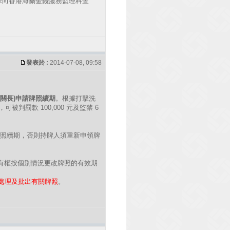
22向香港海關金錢服務監理科查
發表於 :
2014-07-08, 09:58
關長)申請牌照續期
。根據打擊洗
罰款 100,000 元及監禁 6
照續期，否則持牌人須重新申領牌
有權按個別情況更改牌照的有效期
處理及批出有關牌照
。