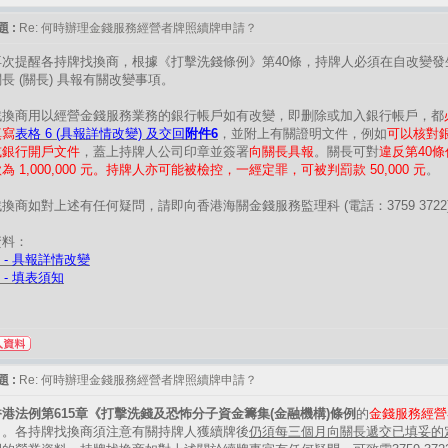
 :
Re: 何時辦理金錢服務經營者牌照續牌申請？
再次提醒各持牌找換商，根據《打擊洗錢條例》第40條，持牌人必須在自改變
長 (關長) 具報有關改變事項。
找換商用以經營金錢服務業務的銀行帳戶如有改變，即删除或加入銀行帳戶，都
填寫
表格 6 (具報詳情改變) 及交回
附件6
，並附上有關證明文件，例如
可以核對
或銀行開戶文件
，蓋上持牌人公司印章並簽署
向關長具報
。關長可對
違反第40
為 1,000,000 元。持牌人亦可能被檢控，一經定罪，可被判罰款 50,000 元
。
換商如對上述有任何疑問，請即向香港海關金錢服務監理科 (電話：3759 3722
資料：
6 - 具報詳情改變
 - 填表須知
 :
Re: 何時辦理金錢服務經營者牌照續牌申請？
香港法例第615章《打擊洗錢及恐怖分子資金籌集(金融機構)條例
的
金錢服務經營
出
。各持牌找換商須注意有關持牌人獲續牌後
仍須每三個月向關長遞交已填妥的