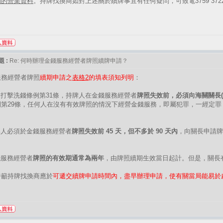
間的營業資料
。持牌找換商如對上述關於續牌事宜有任何疑問，可致電3759 37
 :
Re: 何時辦理金錢服務經營者牌照續牌申請？
服務經營者牌照
續期申請之
表格2
的填表須知列明
：
據打擊洗錢條例第31條，持牌人在金錢服務經營者
牌照失效前，必須向海關關長(
第29條，任何人在沒有有效牌照的情況下經營金錢服務，即屬犯罪，一經定罪，可被判
牌人必須於金錢服務經營者
牌照失效前 45 天，但不多於 90 天內
，向關長申請牌
錢服務經營者
牌照的有效期通常為兩年
，由牌照續期生效當日起計。但是，關長
呼籲持牌找換商應於
可遞交續牌申請時間內，盡早辦理申請，使有關當局能易於