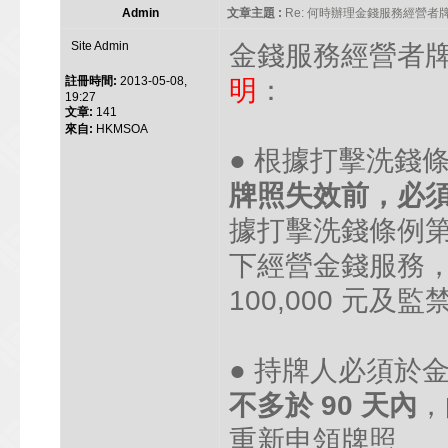
Admin
文章主題 :
Re: 何時辦理金錢服務經營者
Site Admin
金錢服務經營者
註冊時間:
2013-05-08,
明
：
19:27
文章:
141
來自:
HKMSOA
● 根據打擊洗錢
牌照失效前，必須
據打擊洗錢條例第
下經營金錢服務
100,000 元及監
● 持牌人必須於
不多於 90 天內
，
重新申領牌照