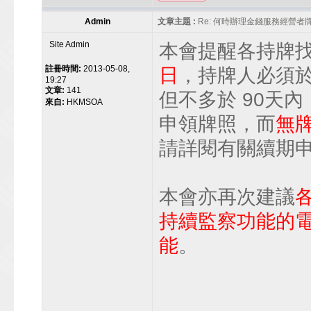
Admin
文章主題 :
Re: 何時辦理金錢服務經營者
Site Admin
本會提醒各持牌
註冊時間:
2013-05-08,
日
，持牌人必須於
19:27
文章:
141
但不多於 90天
來自:
HKMSOA
申領牌照，而
無
請詳閱有關續期
本會亦再次建議
持續監察功能的電
能
。