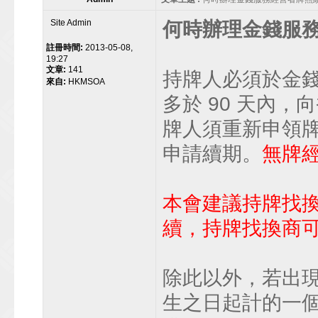
Site Admin
何時辦理金錢服
註冊時間:
2013-05-08,
19:27
文章:
141
持牌人必須於金錢
來自:
HKMSOA
多於 90 天內
牌人須重新申領
申請續期。
無牌
本會建議持牌找
續，持牌找換商
除此以外，若出
生之日起計的一