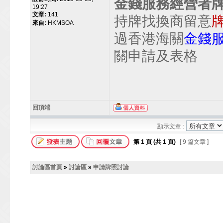
金錢服務經營者
19:27
文章:
141
持牌找換商留意
來自:
HKMSOA
過香港海關
金錢
關申請及表格
回頂端
顯示文章 :
第
1
頁 (共
1
頁)
[ 9 篇文章 ]
討論區首頁
»
討論區
»
申請牌照討論