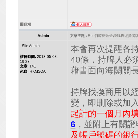
回頂端
Admin
文章主題 :
Re: 何時辦理金錢服務經營者
Site Admin
本會再次提醒各
註冊時間:
2013-05-08,
40條，持牌人必
19:27
文章:
141
藉書面向海關關長
來自:
HKMSOA
持牌找換商用以
變，即删除或加
起計的一個月內
6
，並附上有關證
及帳戶號碼的銀