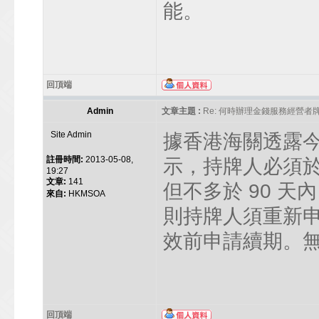
能。
回頂端
Admin
文章主題 :
Re: 何時辦理金錢服務經營者
Site Admin
據香港海關透露
註冊時間:
2013-05-08,
示，持牌人必須於
19:27
文章:
141
但不多於 90 
來自:
HKMSOA
則持牌人須重新
效前申請續期。
回頂端