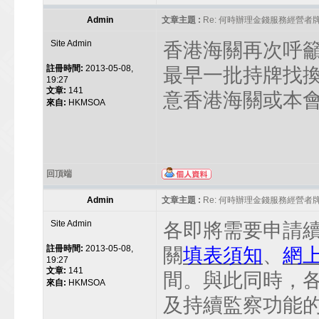
Admin
文章主題 :
Re: 何時辦理金錢服務經營者
Site Admin
香港海關再次呼
註冊時間:
2013-05-08,
最早一批持牌找
19:27
文章:
141
意香港海關或本
來自:
HKMSOA
回頂端
Admin
文章主題 :
Re: 何時辦理金錢服務經營者
Site Admin
各即將需要申請
註冊時間:
2013-05-08,
關
填表須知
、
網
19:27
文章:
141
間。與此同時，
來自:
HKMSOA
及持續監察功能