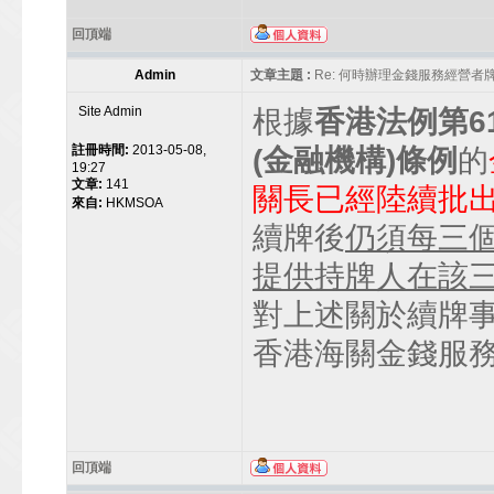
回頂端
Admin
文章主題 :
Re: 何時辦理金錢服務經營者
Site Admin
根據
香港法例第6
註冊時間:
2013-05-08,
(金融機構)條例
的
19:27
文章:
141
關長已經陸續批
來自:
HKMSOA
續牌後
仍須每三
提供持牌人在該
對上述關於續牌事宜
香港海關金錢服
回頂端