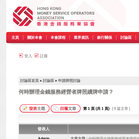
主頁
關於本會
本會課程
業界資訊
銀行關係
討論區
登入
註冊
討論區首頁
»
討論區
»
申請牌照討論
何時辦理金錢服務經營者牌照續牌申請？
第
1
頁 (共
1
頁)
[ 9 篇文章 ]
發表人
Admin
文章主題 :
何時辦理金錢服務經營者牌照