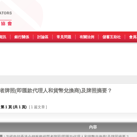
資訊
銀行關係
討論區
常見問題
有關法例
儲蓄互助社
會員
者牌照(即匯款代理人和貨幣兌換商)及牌照摘要？
第
1
頁 (共
1
頁)
[ 1 篇文章 ]
內容
 :
怎樣申領香港金錢服務經營者牌照(即匯款代理人和貨幣兌換商)及牌照摘要？