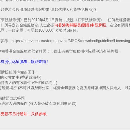
申領香港金錢服務經營者牌照(即匯款代理人和貨幣兌換商)？
《打擊洗錢條例》已於2012年4月1日實施，按照《打擊洗錢條例》，任何欲經營
例》所界定的金錢服務)的人士必須
向香港海關關長(關長)申領牌照
。在沒有關長
罪，一經定罪，可罰款100,000元及監禁6個月。
參考 :
https://eservices.customs.gov.hk/MSOS/download/guideline/Licensi
 代申領香港金錢服務經營者牌照：市面上有商營服務機構協辦申請有關牌照，
也有提供此項服務，歡迎查詢！
辦理牌照前所準備的工作：
有效的公司文件 (香港或海外)
 申領持牌人的有效證件 (任何國籍均可)
) 固定經營場所 (不可以虛擬辦公室，經營金錢服務之處所應可讓海關人員進入
 預備牌照面試答問
具備適當人選的條件 (該人是否破產或有刑事紀錄)
資料更新不另行通知，只供參考。