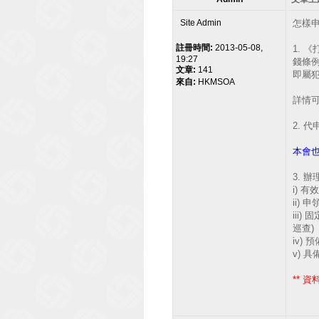
Site Admin
怎樣
註冊時間:
2013-05-08,
1. 
19:27
錢條
文章:
141
即屬犯
來自:
HKMSOA
詳情可
2.
本會
3. 
i) 
ii)
iii
巡查)
iv)
v) 
** 