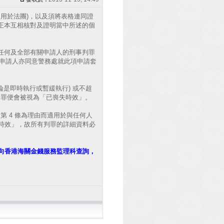
B 適用於法團)，以及須將表格連同證
的正本互相核對及證明當中所述的個
放任何及全部有關申請人的刑事判罪
要，申請人亦同意警務處就此項申請套
論是即時執行或暫緩執行) 或不超
定罪便會被視為「已喪失時效」。
例第 4 條為理由而適用於與任何人
時效」，故所有判罪的詳細資料必
向香港海關金錢服務監理科查詢，