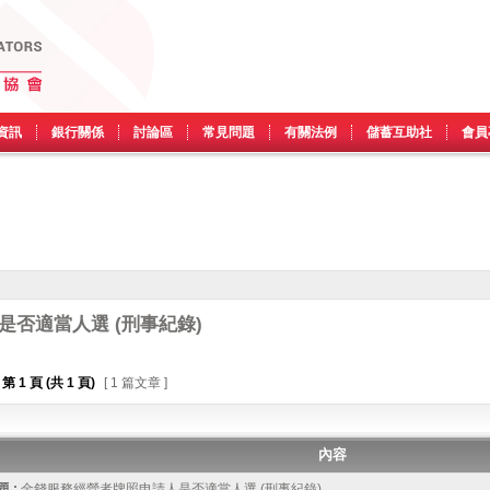
資訊
銀行關係
討論區
常見問題
有關法例
儲蓄互助社
會員
否適當人選 (刑事紀錄)
第
1
頁 (共
1
頁)
[ 1 篇文章 ]
內容
 :
金錢服務經營者牌照申請人是否適當人選 (刑事紀錄)