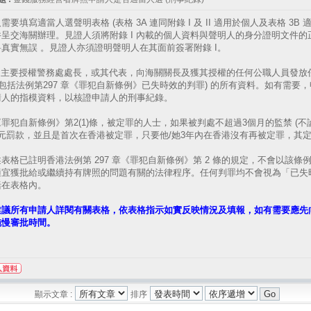
需要填寫適當人選聲明表格 (表格 3A 連同附錄 I 及 II 適用於個人及表格 3
件呈交海關辦理。見證人須將附錄 I 內載的個人資料與聲明人的身分證明文件
真實無誤 。見證人亦須證明聲明人在其面前簽署附錄 I。
 I 主要授權警務處處長，或其代表，向海關關長及獲其授權的任何公職人員發
(包括法例第297 章《罪犯自新條例》已失時效的判罪) 的所有資料。如有需
請人的指模資料，以核證申請人的刑事紀錄。
罪犯自新條例》第2(1)條，被定罪的人士，如果被判處不超過3個月的監禁 (不
萬元罰款，並且是首次在香港被定罪，只要他/她3年內在香港沒有再被定罪，其
表格已註明香港法例第 297 章《罪犯自新條例》第 2 條的規定，不會以該條
適宜獲批給或繼續持有牌照的問題有關的法律程序。任何判罪均不會視為「已失
括在表格內。
建議所有申請人詳閱有關表格，依表格指示如實反映情況及填報，如有需要應先
拖慢審批時間。
顯示文章 :
排序