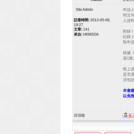
Site Admin
申請人
明文
註冊時間:
2013-05-08,
人資料
19:27
文章:
141
附錄
來自:
HKMSOA
紀錄 
取申
根據《
過1
惟上述
是否
須包
本會
以免
回頂端