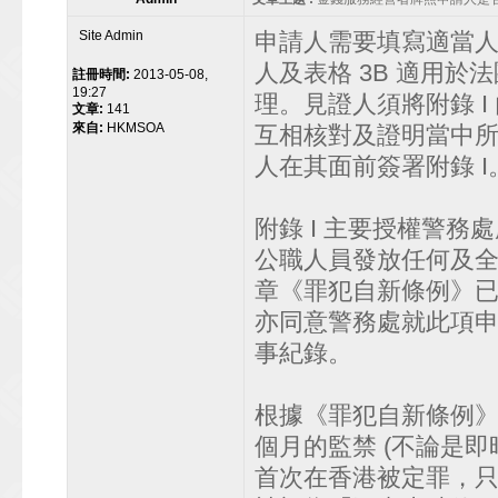
Site Admin
申請人需要填寫適當人選聲
人及表格 3B 適用
註冊時間:
2013-05-08,
19:27
理。見證人須將附錄 
文章:
141
來自:
HKMSOA
互相核對及證明當中所
人在其面前簽署附錄 I
附錄 I 主要授權警
公職人員發放任何及全
章《罪犯自新條例》已
亦同意警務處就此項
事紀錄。
根據《罪犯自新條例》
個月的監禁 (不論是即
首次在香港被定罪，只