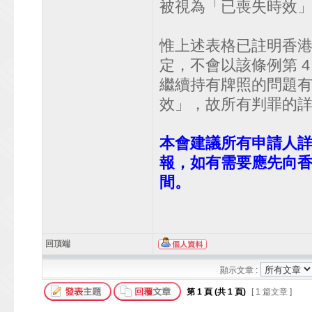
被視為「已喪失時效
惟上述表格已註明香港法
定，不會以該條例第 
繼續持有牌照的問題
效」，故所有判罪的
本會建議所有申請人
報，如有需要應先向
間。
回頂端
顯示文章 :
第
1
頁 (共
1
頁)
[ 1 篇文章 ]