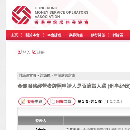
主頁
關於本會
本會課程
業界資訊
銀行關係
討論區
登入
註冊
討論區首頁
»
討論區
»
申請牌照討論
金錢服務經營者牌照申請人是否適當人選 (刑事紀錄
第
1
頁 (共
1
頁)
[ 1 篇文章 ]
發表人
Admin
文章主題 :
金錢服務經營者牌照申請人是否