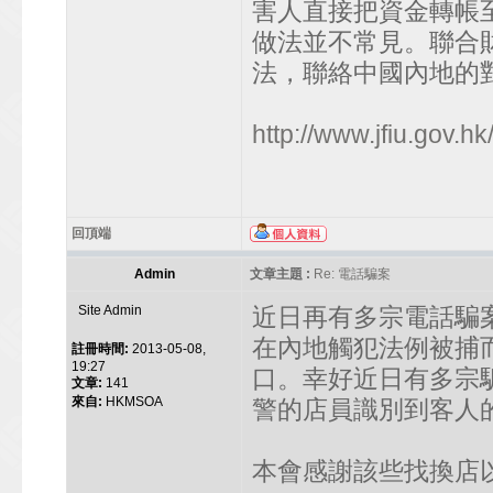
害人直接把資金轉帳
做法並不常見。聯合
法，聯絡中國內地的
http://www.jfiu.gov.hk/
回頂端
Admin
文章主題 :
Re: 電話騙案
Site Admin
近日再有多宗電話騙
在內地觸犯法例被捕
註冊時間:
2013-05-08,
19:27
口。幸好近日有多宗
文章:
141
來自:
HKMSOA
警的店員識別到客人
本會感謝該些找換店