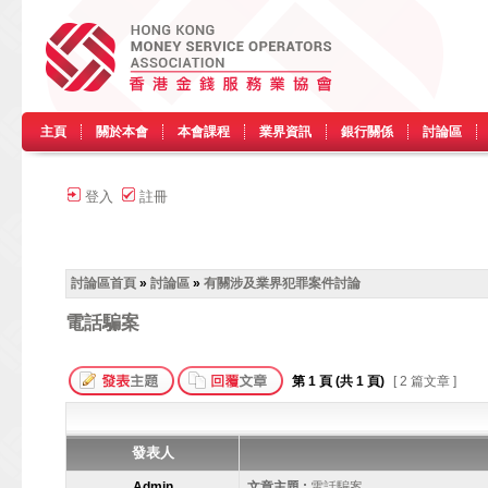
主頁
關於本會
本會課程
業界資訊
銀行關係
討論區
登入
註冊
討論區首頁
»
討論區
»
有關涉及業界犯罪案件討論
電話騙案
第
1
頁 (共
1
頁)
[ 2 篇文章 ]
發表人
Admin
文章主題 :
電話騙案