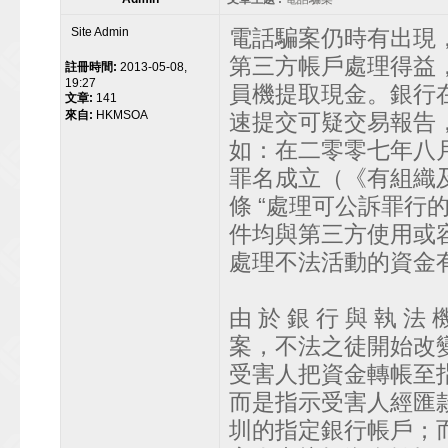
Site Admin
電話騙案仍時有出現
第三方帳戶處理得益
註冊時間:
2013-05-08,
19:27
員機提取現金。銀行
文章:
141
來自:
HKMSOA
速提交可疑交易報告
如：在二零零七年八月
罪名成立（《有組織及
條 “處理可公訴罪行
件均與第三方使用或
處理不法活動的資金
由 於 銀 行 與 執 法 
案，不法之徒開始改
受害人把資金轉帳至
而是指示受害人經匯
圳的指定銀行帳戶；