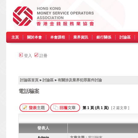
主頁
關於本會
本會課程
業界資訊
銀行關係
討論區
登入
註冊
討論區首頁
»
討論區
»
有關涉及業界犯罪案件討論
電話騙案
第
1
頁 (共
1
頁)
[ 2 篇文章 ]
發表人
Admin
文章主題 :
電話騙案