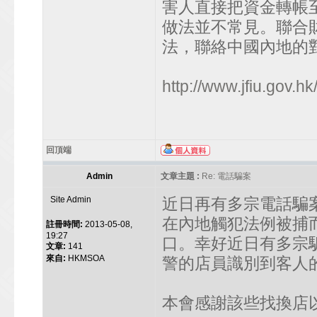
害人直接把資金轉帳
做法並不常見。聯合
法，聯絡中國內地的
http://www.jfiu.gov.hk/
回頂端
Admin
文章主題 :
Re: 電話騙案
Site Admin
近日再有多宗電話騙
在內地觸犯法例被捕
註冊時間:
2013-05-08,
19:27
口。幸好近日有多宗
文章:
141
來自:
HKMSOA
警的店員識別到客人
本會感謝該些找換店