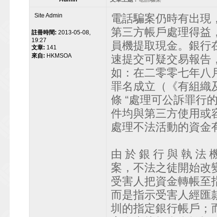
Site Admin
電話騙案仍時有出現
第三方帳戶處理得益
註冊時間:
2013-05-08,
19:27
員機提取現金。銀行
文章:
141
來自:
HKMSOA
速提交可疑交易報告
如：在二零零七年八月
罪名成立（《有組織及
條 “處理可公訴罪行
件均與第三方使用或
處理不法活動的資金
由 於 銀 行 與 執 法 
案，不法之徒開始改
受害人把資金轉帳至
而是指示受害人經匯
圳的指定銀行帳戶；