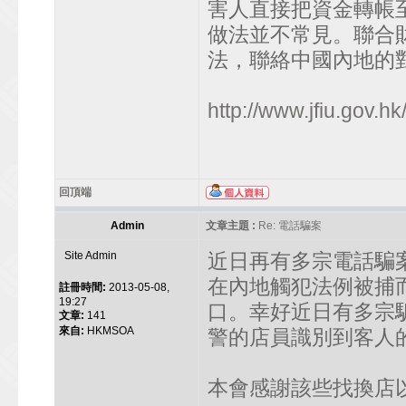
害人直接把資金轉帳
做法並不常見。聯合
法，聯絡中國內地的
http://www.jfiu.gov.hk/
回頂端
Admin
文章主題 :
Re: 電話騙案
Site Admin
近日再有多宗電話騙
在內地觸犯法例被捕
註冊時間:
2013-05-08,
19:27
口。幸好近日有多宗
文章:
141
來自:
HKMSOA
警的店員識別到客人
本會感謝該些找換店