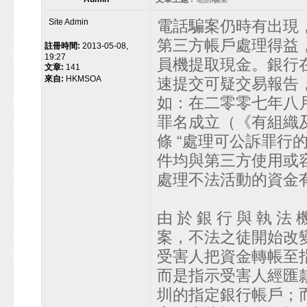
Site Admin
電話騙案仍時有出現
第三方帳戶處理得益
註冊時間:
2013-05-08,
19:27
員機提取現金。銀行
文章:
141
來自:
HKMSOA
速提交可疑交易報告
如：在二零零七年八月
罪名成立（《有組織及
條 “處理可公訴罪行
件均與第三方使用或
處理不法活動的資金
由 於 銀 行 與 執 法 
案，不法之徒開始改
受害人把資金轉帳至
而是指示受害人經匯
圳的指定銀行帳戶；