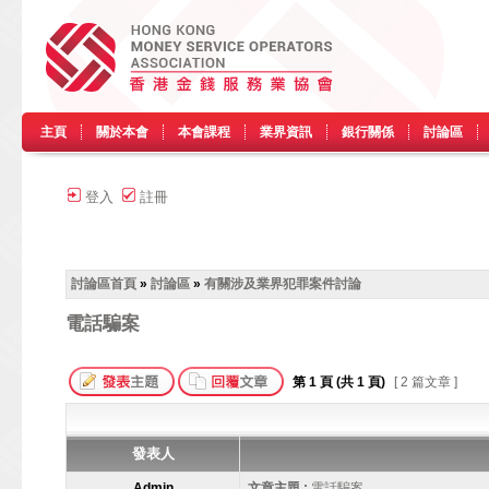
主頁
關於本會
本會課程
業界資訊
銀行關係
討論區
登入
註冊
討論區首頁
»
討論區
»
有關涉及業界犯罪案件討論
電話騙案
第
1
頁 (共
1
頁)
[ 2 篇文章 ]
發表人
Admin
文章主題 :
電話騙案