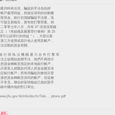
騙案仍時有出現，騙徒的手法包括經
方帳戶處理得益，然後在深圳的自動櫃
提取現金。銀行在識破騙徒手法後，迅
交可疑交易報告，實有助打擊罪案。例
二零零七年八月，共有 47 項清洗黑錢
立（《有組織及嚴重罪行條例》第 25
處理可公訴罪行的得益＂），大部分案
與第三方使用或容許他人使用其帳戶，
不法活動的資金有關。
銀 行 與 執 法 機 關 通 力 合 作 打 擊 罪
不法之徒開始改變手法，他們不再指示
人把資金轉帳至指定的本地銀行帳戶，
指示受害人經匯款代理人把資金匯至深
指定銀行帳戶；而有些騙徒則會指示受
直接把資金轉帳至深圳的帳戶，但這種
並不常見。聯合財富情報組已就此類手
聯絡中國內地的對口單位。
/www.jfiu.gov.hk/info/doc/tc/Tele ... ptions.pdf