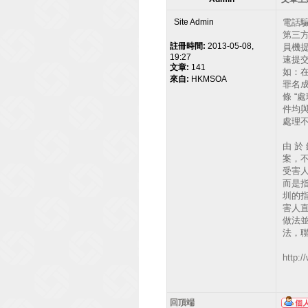
Site Admin
電話
第三
註冊時間:
2013-05-08,
員機
19:27
速提
文章:
141
如：在
來自:
HKMSOA
罪名成
條 “
件均
處理
由 於 
案，
受害
而是
圳的
害人
做法
法，
http:/
回頂端