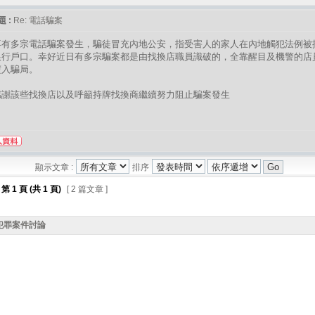
 :
Re: 電話騙案
再有多宗電話騙案發生，騙徒冒充內地公安，指受害人的家人在內地觸犯法例被
銀行戶口。幸好近日有多宗騙案都是由找換店職員識破的，全靠醒目及機警的店
墮入騙局。
感謝該些找換店以及呼籲持牌找換商繼續努力阻止騙案發生
顯示文章 :
排序
第
1
頁 (共
1
頁)
[ 2 篇文章 ]
犯罪案件討論