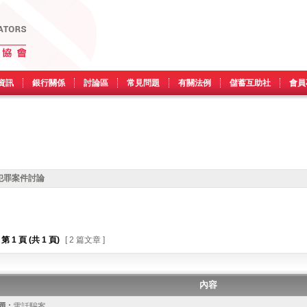
資訊
銀行關係
討論區
常見問題
有關法例
儲蓄互助社
會員
犯罪案件討論
第
1
頁 (共
1
頁)
[ 2 篇文章 ]
內容
 :
電話騙案