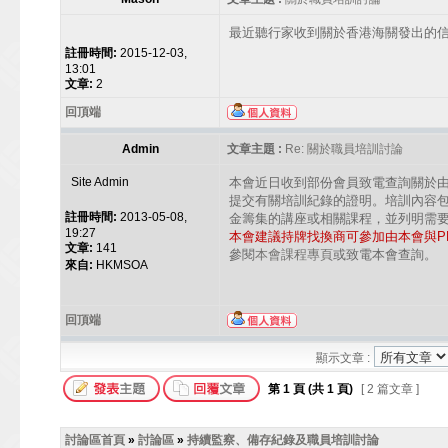
最近聽行家收到關於香港海關發出的
註冊時間:
2015-12-03,
13:01
文章:
2
回頂端
Admin
文章主題 :
Re: 關於職員培訓討論
Site Admin
本會近日收到部份會員致電查詢關於
提交有關培訓紀錄的證明。培訓內容
註冊時間:
2013-05-08,
金籌集的講座或相關課程，並列明需
19:27
本會建議持牌找換商可參加由本會與P
文章:
141
參閱
本會課程專頁
或致電本會查詢。
來自:
HKMSOA
回頂端
顯示文章 :
第
1
頁 (共
1
頁)
[ 2 篇文章 ]
討論區首頁
»
討論區
»
持續監察、備存紀錄及職員培訓討論