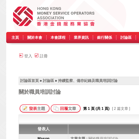
主頁
關於本會
本會課程
業界資訊
銀行關係
討論區
登入
註冊
討論區首頁
»
討論區
»
持續監察、備存紀錄及職員培訓討論
關於職員培訓討論
第
1
頁 (共
1
頁)
[ 2 篇文章 ]
發表人
Mason
文章主題 :
關於職員培訓討論