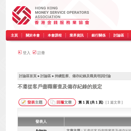
主頁
關於本會
本會課程
業界資訊
銀行關係
討論區
登入
註冊
討論區首頁
»
討論區
»
持續監察、備存紀錄及職員培訓討論
不遵從客戶盡職審查及備存紀錄的規定
第
1
頁 (共
1
頁)
[ 1 篇文章 ]
發表人
Admin
文章主題 :
不遵從客戶盡職審查及備存紀