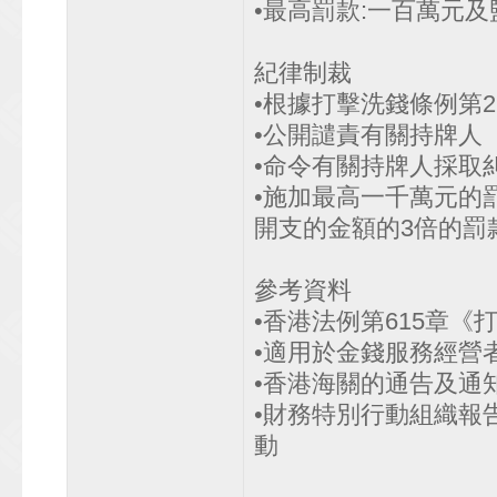
•最高罰款:一百萬元及監
紀律制裁
•根據打擊洗錢條例第2
•公開譴責有關持牌人
•命令有關持牌人採取
•施加最高一千萬元的
開支的金額的3倍的罰
參考資料
•香港法例第615章《
•適用於金錢服務經營
•香港海關的通告及通
•財務特別行動組織報
動