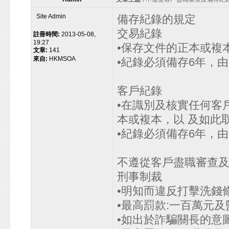
Site Admin
備存紀錄的規定
交易紀錄
註冊時間:
2013-05-08,
19:27
•保存文件的正本或複
文章:
141
來自:
HKMSOA
•紀錄必須備存6年，由
客戶紀錄
•在識別及核實任何客
本或複本，以 及如此
•紀錄必須備存6年，由
不遵從客戶盡職審查
刑事制裁
•明知而違反打擊洗錢條例
•最高罰款:一百萬元及監
•如出於詐騙關長的意圖而