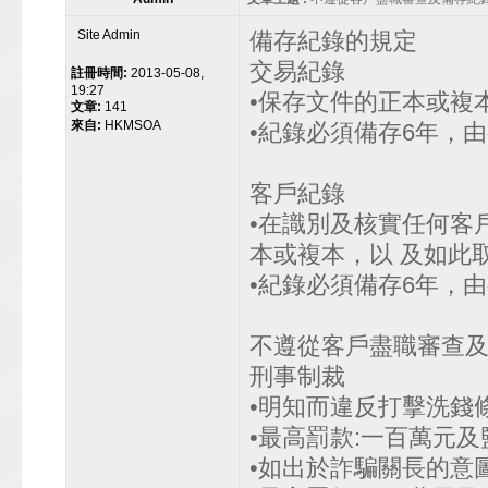
Site Admin
備存紀錄的規定
交易紀錄
註冊時間:
2013-05-08,
19:27
•保存文件的正本或複
文章:
141
來自:
HKMSOA
•紀錄必須備存6年，由
客戶紀錄
•在識別及核實任何客
本或複本，以 及如此
•紀錄必須備存6年，由
不遵從客戶盡職審查
刑事制裁
•明知而違反打擊洗錢條例
•最高罰款:一百萬元及監
•如出於詐騙關長的意圖而