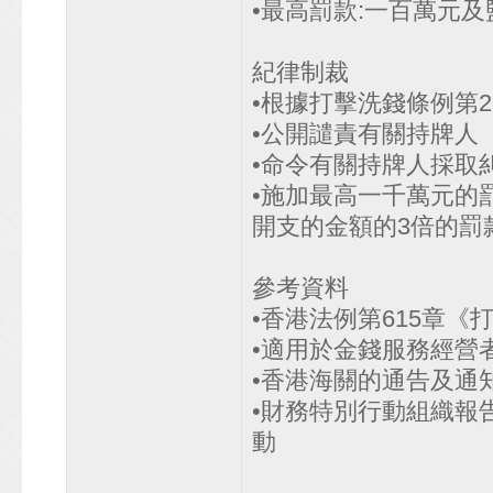
•最高罰款:一百萬元及監
紀律制裁
•根據打擊洗錢條例第2
•公開譴責有關持牌人
•命令有關持牌人採取
•施加最高一千萬元的
開支的金額的3倍的罰
參考資料
•香港法例第615章《
•適用於金錢服務經營
•香港海關的通告及通
•財務特別行動組織報
動