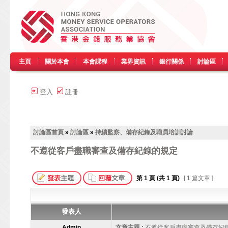
主頁
關於本會
本會課程
業界資訊
銀行關係
討論區
登入
註冊
討論區首頁
»
討論區
»
持續監察、備存紀錄及職員培訓討論
不遵從客戶盡職審查及備存紀錄的規定
第
1
頁 (共
1
頁)
[ 1 篇文章 ]
發表人
Admin
文章主題 :
不遵從客戶盡職審查及備存紀