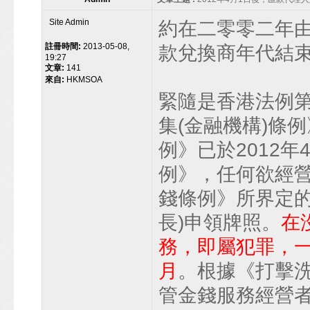
Site Admin
約在二零零二年由聯
註冊時間:
2013-05-08,
款兌換商年代結
19:27
文章:
141
來自:
HKMSOA
緊隨是香港法例第
集(金融機構)條
例》已於2012
例》，任何欲經營
錢條例》所界定的
長)申領牌照。
在
務，即屬犯罪，一經
月
。根據《打擊
管金錢服務經營者