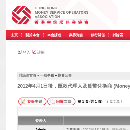
主頁
關於本會
本會課程
業界資訊
銀行關係
討論區
登入
註冊
討論區首頁
»
一般事務
»
協會公告
2012年4月1日後，匯款代理人及貨幣兌換商 (Money Se
第
1
頁 (共
1
頁)
[ 3 篇文章 ]
發表人
Admin
文章主題 :
2012年4月1日後，匯款代理人及貨幣