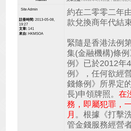
Site Admin
約在二零零二年由聯
註冊時間:
2013-05-08,
款兌換商年代結
19:27
文章:
141
來自:
HKMSOA
緊隨是香港法例第
集(金融機構)條
例》已於2012
例》，任何欲經營
錢條例》所界定的
長)申領牌照。
在
務，即屬犯罪，一經
月
。根據《打擊
管金錢服務經營者