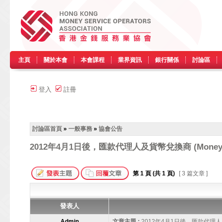
主頁
關於本會
本會課程
業界資訊
銀行關係
討論區
登入
註冊
討論區首頁
»
一般事務
»
協會公告
2012年4月1日後，匯款代理人及貨幣兌換商 (Money Se
第
1
頁 (共
1
頁)
[ 3 篇文章 ]
發表人
Admin
文章主題 :
2012年4月1日後，匯款代理人及貨幣