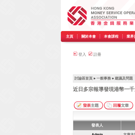
主頁
關於本會
本會課程
業界
登入
註冊
討論區首頁
»
一般事務
»
建議及問題
近日多宗報導發現港幣一千
發表人
Admin
文章主題