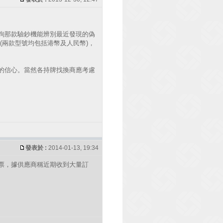
詢那款驗鈔機能辨別最近發現的偽
(兩款型號均包括港幣及人民幣)，
的信心。當然各持牌找換商應考慮
發表於 :
2014-01-13, 19:34
票，據供應商稱近期收到大量訂