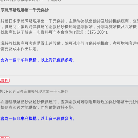
多宗報導發現港幣一千元偽鈔
鑑於近日多宗報導發現港幣一千元偽鈔，主動聯絡紙幣點鈔及驗鈔機供應商，查
幣，供應商回覆現時其供應的兩款驗鈔機均能鑒別假幣，分別為雙幣機及六幣機 
找換商如欲了解進一步資料可向本會查詢 (電話：3176 2004)。
建議持牌找換商可考慮購置上述設備，除可減少誤收偽鈔的機會，亦可增強客戶
營需要及成本作出決定。
本會為一個非牟利機構，以上資訊僅供參考。
 :
Re: 近日多宗報導發現港幣一千元偽鈔
再次聯絡紙幣點鈔及驗鈔機供應商，查詢兩款可辨別近期發現的偽鈔港幣千元鈔
最快到春節後才能供貨，而售價則維持不變。
本會為一個非牟利機構，以上資訊僅供參考。