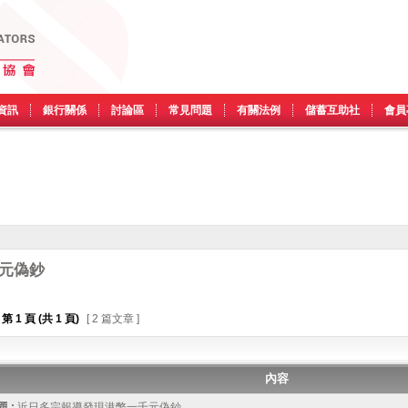
資訊
銀行關係
討論區
常見問題
有關法例
儲蓄互助社
會員
元偽鈔
第
1
頁 (共
1
頁)
[ 2 篇文章 ]
內容
 :
近日多宗報導發現港幣一千元偽鈔