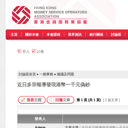
主頁
關於本會
本會課程
業界資訊
銀行關係
討論區
登入
註冊
討論區首頁
»
一般事務
»
建議及問題
近日多宗報導發現港幣一千元偽鈔
第
1
頁 (共
1
頁)
[ 2 篇文章 ]
發表人
Admin
文章主題 :
近日多宗報導發現港幣一千元