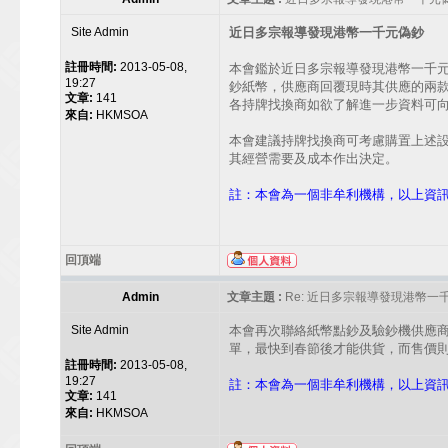
Site Admin
近日多宗報導發現港幣一千元偽鈔
註冊時間:
2013-05-08,
本會鑑於近日多宗報導發現港幣一千
19:27
鈔紙幣，供應商回覆現時其供應的兩款
文章:
141
各持牌找換商如欲了解進一步資料可向本會查
來自:
HKMSOA
本會建議持牌找換商可考慮購置上述
其經營需要及成本作出決定。
註：本會為一個非牟利機構，以上資
回頂端
Admin
文章主題 :
Re: 近日多宗報導發現港幣一
Site Admin
本會再次聯絡紙幣點鈔及驗鈔機供應
單，最快到春節後才能供貨，而售價
註冊時間:
2013-05-08,
19:27
註：本會為一個非牟利機構，以上資
文章:
141
來自:
HKMSOA