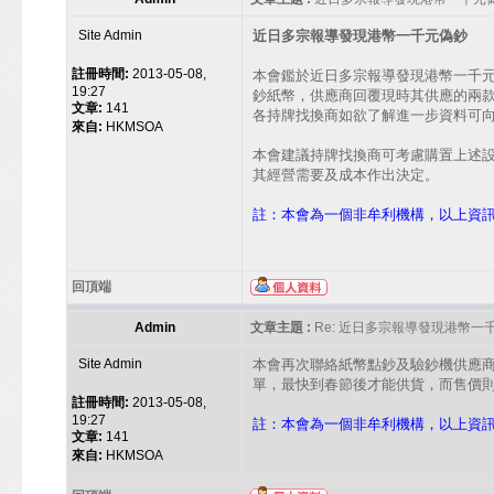
Site Admin
近日多宗報導發現港幣一千元偽鈔
註冊時間:
2013-05-08,
本會鑑於近日多宗報導發現港幣一千
19:27
鈔紙幣，供應商回覆現時其供應的兩款
文章:
141
各持牌找換商如欲了解進一步資料可向本會查
來自:
HKMSOA
本會建議持牌找換商可考慮購置上述
其經營需要及成本作出決定。
註：本會為一個非牟利機構，以上資
回頂端
Admin
文章主題 :
Re: 近日多宗報導發現港幣一
Site Admin
本會再次聯絡紙幣點鈔及驗鈔機供應
單，最快到春節後才能供貨，而售價
註冊時間:
2013-05-08,
19:27
註：本會為一個非牟利機構，以上資
文章:
141
來自:
HKMSOA