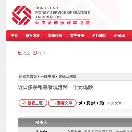
主頁
關於本會
本會課程
業界資訊
銀行關係
討論區
登入
註冊
討論區首頁
»
一般事務
»
建議及問題
近日多宗報導發現港幣一千元偽鈔
第
1
頁 (共
1
頁)
[ 2 篇文章 ]
發表人
Admin
文章主題 :
近日多宗報導發現港幣一千元