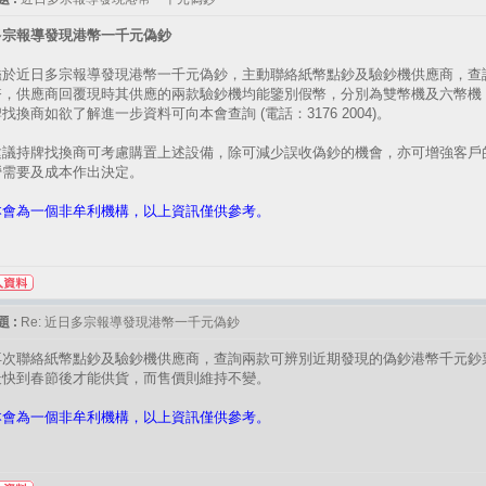
多宗報導發現港幣一千元偽鈔
鑑於近日多宗報導發現港幣一千元偽鈔，主動聯絡紙幣點鈔及驗鈔機供應商，查
幣，供應商回覆現時其供應的兩款驗鈔機均能鑒別假幣，分別為雙幣機及六幣機 
找換商如欲了解進一步資料可向本會查詢 (電話：3176 2004)。
建議持牌找換商可考慮購置上述設備，除可減少誤收偽鈔的機會，亦可增強客戶
營需要及成本作出決定。
本會為一個非牟利機構，以上資訊僅供參考。
 :
Re: 近日多宗報導發現港幣一千元偽鈔
再次聯絡紙幣點鈔及驗鈔機供應商，查詢兩款可辨別近期發現的偽鈔港幣千元鈔
最快到春節後才能供貨，而售價則維持不變。
本會為一個非牟利機構，以上資訊僅供參考。