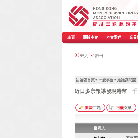
主頁
關於本會
本會課程
業界
登入
註冊
討論區首頁
»
一般事務
»
建議及問題
近日多宗報導發現港幣一千
發表人
Admin
文章主題