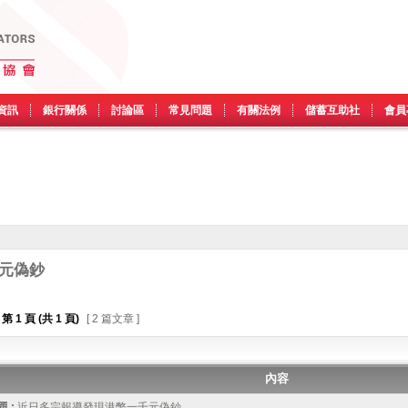
資訊
銀行關係
討論區
常見問題
有關法例
儲蓄互助社
會員
元偽鈔
第
1
頁 (共
1
頁)
[ 2 篇文章 ]
內容
 :
近日多宗報導發現港幣一千元偽鈔