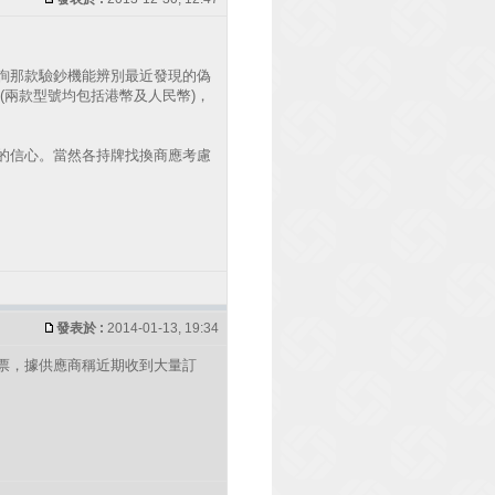
詢那款驗鈔機能辨別最近發現的偽
(兩款型號均包括港幣及人民幣)，
的信心。當然各持牌找換商應考慮
發表於 :
2014-01-13, 19:34
票，據供應商稱近期收到大量訂