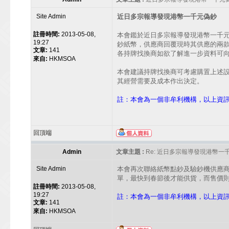
Site Admin
近日多宗報導發現港幣一千元偽鈔
註冊時間:
2013-05-08,
本會鑑於近日多宗報導發現港幣一千
19:27
鈔紙幣，供應商回覆現時其供應的兩款
文章:
141
各持牌找換商如欲了解進一步資料可向本會查
來自:
HKMSOA
本會建議持牌找換商可考慮購置上述
其經營需要及成本作出決定。
註：本會為一個非牟利機構，以上資
回頂端
Admin
文章主題 :
Re: 近日多宗報導發現港幣一
Site Admin
本會再次聯絡紙幣點鈔及驗鈔機供應
單，最快到春節後才能供貨，而售價
註冊時間:
2013-05-08,
19:27
註：本會為一個非牟利機構，以上資
文章:
141
來自:
HKMSOA