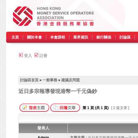
主頁
關於本會
本會課程
業界資訊
銀行關係
討論區
登入
註冊
討論區首頁
»
一般事務
»
建議及問題
近日多宗報導發現港幣一千元偽鈔
第
1
頁 (共
1
頁)
[ 2 篇文章 ]
發表人
Admin
文章主題 :
近日多宗報導發現港幣一千元