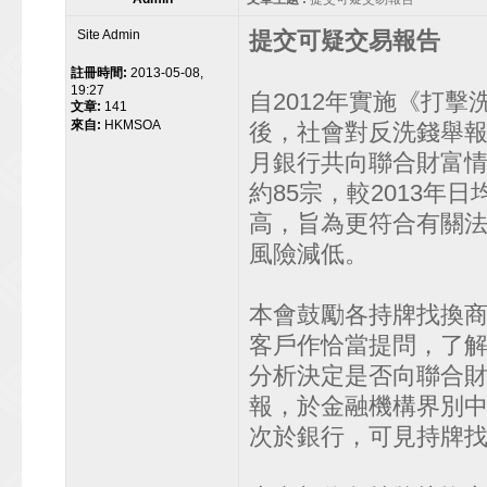
Site Admin
提交可疑交易報告
註冊時間:
2013-05-08,
19:27
自2012年實施《打
文章:
141
來自:
HKMSOA
後，社會對反洗錢舉報
月銀行共向聯合財富情
約85宗，較2013年
高，旨為更符合有關
風險減低。
本會鼓勵各持牌找換
客戶作恰當提問，了
分析決定是否向聯合財
報，於金融機構界別
次於銀行，可見持牌