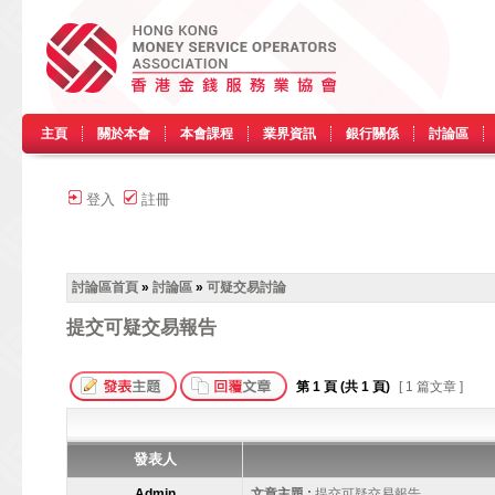
主頁
關於本會
本會課程
業界資訊
銀行關係
討論區
登入
註冊
討論區首頁
»
討論區
»
可疑交易討論
提交可疑交易報告
第
1
頁 (共
1
頁)
[ 1 篇文章 ]
發表人
Admin
文章主題 :
提交可疑交易報告