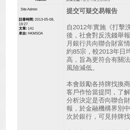
Site Admin
提交可疑交易報告
註冊時間:
2013-05-08,
19:27
自2012年實施《打
文章:
141
來自:
HKMSOA
後，社會對反洗錢舉報
月銀行共向聯合財富情
約85宗，較2013年
高，旨為更符合有關
風險減低。
本會鼓勵各持牌找換
客戶作恰當提問，了
分析決定是否向聯合財
報，於金融機構界別
次於銀行，可見持牌