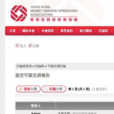
主頁
關於本會
本會課程
業界資訊
銀行關係
討論區
登入
註冊
討論區首頁
»
討論區
»
可疑交易討論
提交可疑交易報告
第
1
頁 (共
1
頁)
[ 1 篇文章 ]
發表人
Admin
文章主題 :
提交可疑交易報告