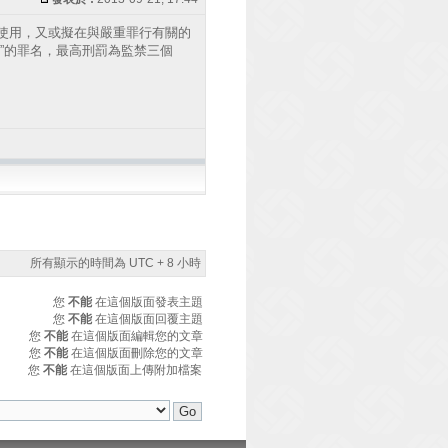
使用，又或擬在與嚴重罪行有關的
”的罪名，最高刑罰為監禁三個
所有顯示的時間為 UTC + 8 小時
您
不能
在這個版面發表主題
您
不能
在這個版面回覆主題
您
不能
在這個版面編輯您的文章
您
不能
在這個版面刪除您的文章
您
不能
在這個版面上傳附加檔案