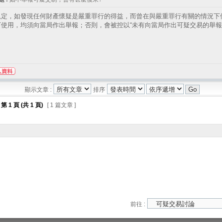
規定，如發現任何財產懷疑是嚴重罪行的得益，而曾在與嚴重罪行有關的情況下
下使用，均須向當局作出舉報；否則，會被控以“未有向當局作出可疑交易的舉報
顯示文章 :
排序
第
1
頁 (共
1
頁)
[ 1 篇文章 ]
前往 :