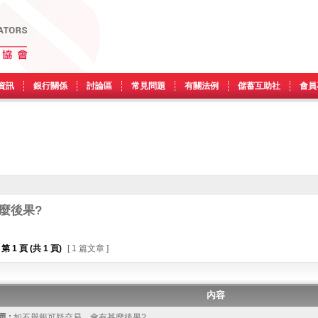
資訊
銀行關係
討論區
常見問題
有關法例
儲蓄互助社
會員
麼後果?
第
1
頁 (共
1
頁)
[ 1 篇文章 ]
內容
 :
如不舉報可疑交易，會有甚麼後果?