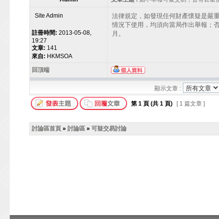
Site Admin
法律規定，如發現任何財產懷疑是嚴
情況下使用，均須向當局作出舉報；否
註冊時間:
2013-05-08,
月。
19:27
文章:
141
來自:
HKMSOA
回頂端
顯示文章 :
第
1
頁 (共
1
頁)
[ 1 篇文章 ]
討論區首頁
»
討論區
»
可疑交易討論