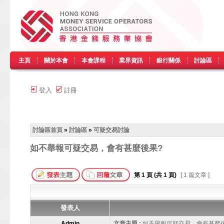
主頁
關於本會
本會課程
業界資訊
銀行關係
討論區
登入
註冊
討論區首頁
»
討論區
»
可疑交易討論
如不舉報可疑交易，會有甚麼後果?
第
1
頁 (共
1
頁)
[ 1 篇文章 ]
發表人
Admin
文章主題 :
如不舉報可疑交易，會有甚麼