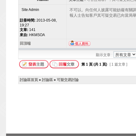
Site Admin
不可以。向任何人披露可能妨礙有關調查
報人士告知客戶其可疑交易已向當局
註冊時間:
2013-05-08,
19:27
文章:
141
來自:
HKMSOA
回頂端
顯示文章 :
第
1
頁 (共
1
頁)
[ 1 篇文章 ]
討論區首頁
»
討論區
»
可疑交易討論