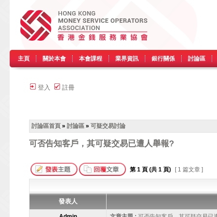
主頁
關於本會
本會課程
業界資訊
銀行關係
討論區
登入
註冊
討論區首頁
»
討論區
»
可疑交易討論
可否告知客戶，其可疑交易已遭人舉報?
第
1
頁 (共
1
頁)
[ 1 篇文章 ]
發表人
Admin
文章主題 :
可否告知客戶，其可疑交易已