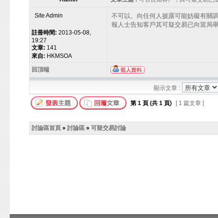
Site Admin
不可以。向任何人披露可能妨礙有關調查
報人士告知客戶其可疑交易已向當局
註冊時間:
2013-05-08,
19:27
文章:
141
來自:
HKMSOA
回頂端
顯示文章 :
第
1
頁 (共
1
頁)
[ 1 篇文章 ]
討論區首頁
»
討論區
»
可疑交易討論