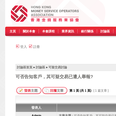
主頁
關於本會
本會課程
業界資訊
銀行關係
討論區
登入
註冊
討論區首頁
»
討論區
»
可疑交易討論
可否告知客戶，其可疑交易已遭人舉報?
第
1
頁 (共
1
頁)
[ 1 篇文章 ]
發表人
Admin
文章主題 :
可否告知客戶，其可疑交易已