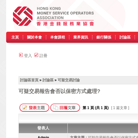
主頁
關於本會
本會課程
業界資訊
銀行關係
討論區
登入
註冊
討論區首頁
»
討論區
»
可疑交易討論
可疑交易報告會否以保密方式處理?
第
1
頁 (共
1
頁)
[ 1 篇文章 ]
發表人
Admin
文章主題 :
可疑交易報告會否以保密方式