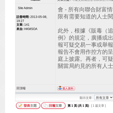
Site Admin
會 - 所有向聯合財
限有需要知道的人士閱
註冊時間:
2013-05-08,
19:27
文章:
141
來自:
HKMSOA
此外，根據《販毒（
例》的規定，廣播或
報可疑交易一事或舉
報告不會用作控方的
庭上披露。再者，可
關當局約見的所有人
回頂端
顯示文章 :
第
1
頁 (共
1
頁)
[ 1 篇文章 ]