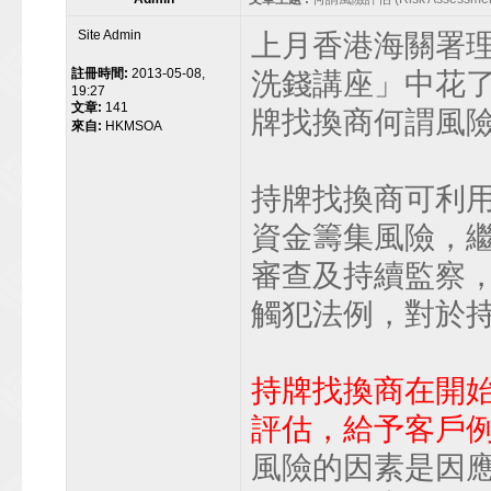
Site Admin
上月香港海關署
註冊時間:
2013-05-08,
洗錢講座」中花
19:27
文章:
141
牌找換商何謂風
來自:
HKMSOA
持牌找換商可利用
資金籌集風險，
審查及持續監察
觸犯法例，對於
持牌找換商在開
評估，給予客戶
風險的因素是因