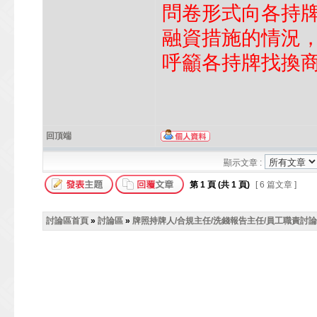
問卷形式向各持
融資措施的情況
呼籲各持牌找換
回頂端
顯示文章 :
第
1
頁 (共
1
頁)
[ 6 篇文章 ]
討論區首頁
»
討論區
»
牌照持牌人/合規主任/洗錢報告主任/員工職責討論