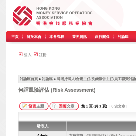
主頁
關於本會
本會課程
業界資訊
銀行關係
討論區
登入
註冊
討論區首頁
»
討論區
»
牌照持牌人/合規主任/洗錢報告主任/員工職責討論
何謂風險評估 (Risk Assessment)
第
1
頁 (共
1
頁)
[ 6 篇文章 ]
發表人
Admin
文章主題 :
何謂風險評估 (Risk Assessmen