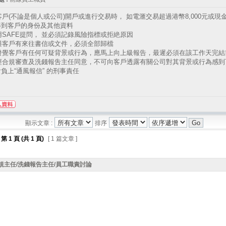
替客戶(不論是個人或公司)開戶或進行交易時， 如電滙交易超過港幣8,000元或現金
得到客戶的身份及其他資料
利用SAFE提問， 並必須記錄風險指標或拒絶原因
如與客戶有來往書信或文件，必須全部歸檔
 如發覺客戶有任何可疑背景或行為，應馬上向上級報告，最遲必須在該工作天完
 未經合規審查及洗錢報吿主任同意，不可向客戶透露有關公司對其背景或行為感
負上“通風報信” 的刑事責任
顯示文章 :
排序
第
1
頁 (共
1
頁)
[ 1 篇文章 ]
規主任/洗錢報告主任/員工職責討論