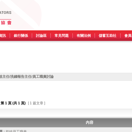
資訊
銀行關係
討論區
常見問題
有關法例
儲蓄互助社
會員
規主任/洗錢報告主任/員工職責討論
第
1
頁 (共
1
頁)
[ 1 篇文章 ]
內容
 :
前線員工職責