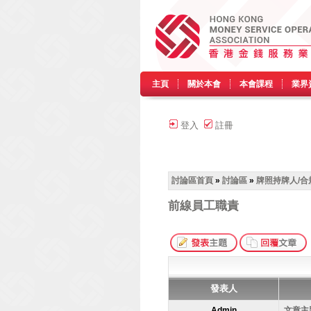
主頁
關於本會
本會課程
業界
登入
註冊
討論區首頁
»
討論區
»
牌照持牌人/合
前線員工職責
發表人
Admin
文章主題