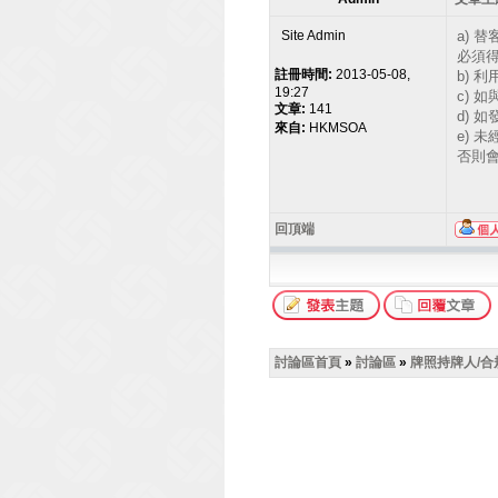
Site Admin
a) 
必須
註冊時間:
2013-05-08,
b) 
19:27
c) 
文章:
141
d)
來自:
HKMSOA
e)
否則會
回頂端
討論區首頁
»
討論區
»
牌照持牌人/合