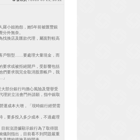
人羅小姐抱怨，她5年前被匯豐銀
覺分外無奈。
為找換店及匯款代理，屬面對較高
客戶類型……要處理大量現金，而
的要求或被拒絕開戶，受影響包括
他們要求我完全取消股票帳戶，我
…」
是大部分銀行均擔心風險及聲譽受
款代理於立法會門外請願，指中銀取
令營運成本大增，「現時銀行經營需
時，要多投入多少成本，不過處理
，目前沒證據顯示銀行為了取得競
婉儀則指出，目前看不到問題嚴重
有具體的措施及時間表。