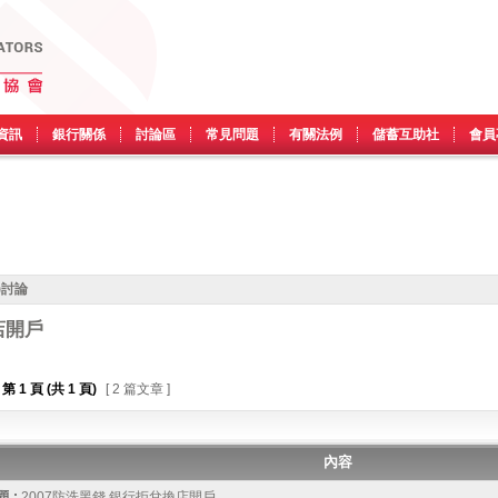
資訊
銀行關係
討論區
常見問題
有關法例
儲蓄互助社
會員
)討論
店開戶
第
1
頁 (共
1
頁)
[ 2 篇文章 ]
內容
 :
2007防洗黑錢 銀行拒兌換店開戶