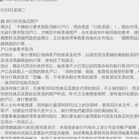
7年5月8日星期二
錢 銀行拒兌換店開戶
報專訊】「中國銀行要求我取消銀行戶口，理由僅是『行政原因』！」匯款代理
恒生銀行要求取消戶口，才轉至中銀香港開戶，去年底收到中銀同樣的要求，感
，國際對洗黑錢問題愈益關注，立法會經濟事務委員會的文件指出﹕「國際間認
黑錢風險的行業。」
人戶口亦被要求取消
局亦指出，「銀行應制訂接納客戶的政策及程序，以識別清洗黑錢的風險較高的
較高清洗黑錢風險的行業，便包括了找換店。」
姐指出，匯款代理須向政府登記，她身邊不少已登記的同業亦收到銀行取消戶口
人戶口及跟親人一起開的聯名戶口，「現時供樓、保險、股票投資都受到影響，
，有分行職員甚至『恐嚇』我，不肯便自動出售我的股票，然後退回支票給我…
︰接200宗找換店投訴
會議員何俊仁表示，共接獲200宗找換店及匯款代理的投訴，不止個別銀行，而
而拒絕找換店及匯款從業員的開戶申請。昨天立法會開會期間，便有逾50名匯
們的戶口，會打擊經營。
行界人士向本報透露，現時銀行處理8000元以上的交易時，要填寫許多文件，
解客戶，但匯款代理等只是中介人，銀行替他們處理款項的風險較高」。
亞洲董事兼副總經理黃遠輝則指出，難以量化銀行處理匯款代理及找換店的交易
肯定高出一倍或以上。
局助理總裁(銀行政策)唐培新表示，本港很多銀行均有向上述公司提供帳戶服務
勢，而拒絕向找換店及匯款代理提供服務。財經事務及庫務局首席助理秘書長關
府要採取果斷措施解決，政府正考慮加強找換店及匯款代理業界的監管，目前未