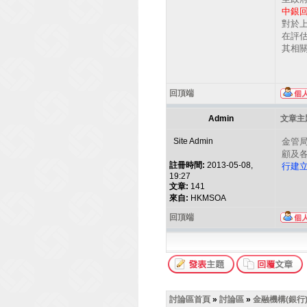
中銀
對於
在評
其相
回頂端
Admin
文章主題
Site Admin
金管
顧及
註冊時間:
2013-05-08,
行建
19:27
文章:
141
來自:
HKMSOA
回頂端
討論區首頁
»
討論區
»
金融機構(銀行