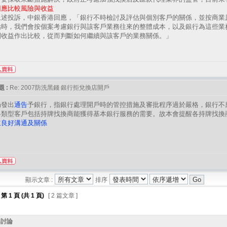
回應比較風險與收益
上述投訴，中銀香港回應，「銀行不時檢討及評估與個別客戶的關係，並按商業
估時，我們會按個案考慮銀行與該客戶業務往來的整體成本，以及銀行為這些業
關收益作出比較，從而判斷如何繼續與該客戶的業務關係。」
 :
Re: 2007防洗黑錢 銀行拒兌換店開戶
局發出
通告
予銀行，指銀行處理開戶時的管控措施及審批程序過於嚴格，銀行不
各類型客戶包括持牌找換商能獲得基本銀行服務的需要。故本會提醒各持牌找換
立良好溝通及關係
顯示文章 :
排序
第
1
頁 (共
1
頁)
[ 2 篇文章 ]
)討論