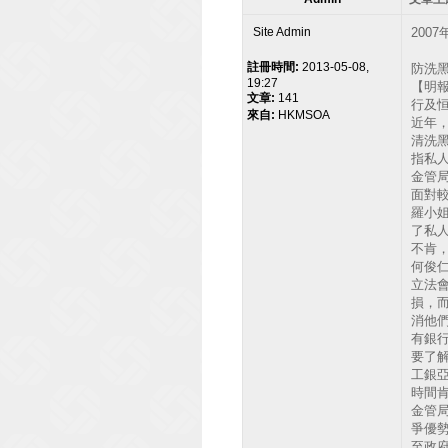
Site Admin
200
註冊時間:
2013-05-08,
防洗黑
19:27
【明
文章:
141
行及
來自:
HKMSOA
近年
清洗
指私
金管
面對
羅小
了私
不肯
何俊仁
立法
損，
消他
有銀
要了
工銀
時間
金管
爭優
至政