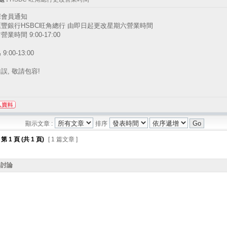
據會員通知
豐銀行HSBC旺角總行 由即日起更改星期六營業時間
業時間 9:00-17:00
9:00-13:00
誤, 敬請包容!
顯示文章 :
排序
第
1
頁 (共
1
頁)
[ 1 篇文章 ]
)討論