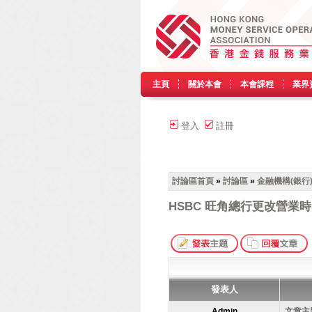
主頁
關於本會
本會課程
業界
登入
註冊
討論區首頁
»
討論區
»
金融機構(銀行
HSBC 旺角總行更改營業
發表人
Admin
文章主題