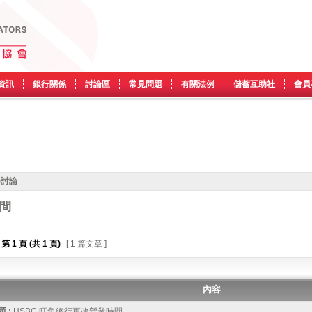
資訊
銀行關係
討論區
常見問題
有關法例
儲蓄互助社
會員
)討論
時間
第
1
頁 (共
1
頁)
[ 1 篇文章 ]
內容
 :
HSBC 旺角總行更改營業時間