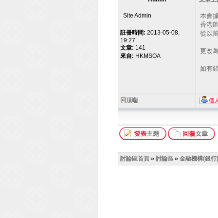
Site Admin
本會
香港匯
註冊時間:
2013-05-08,
從以前營
19:27
文章:
141
更改為 
來自:
HKMSOA
如有錯
回頂端
討論區首頁
»
討論區
»
金融機構(銀行