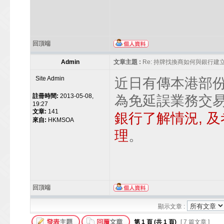
回頂端
Admin
文章主題 :
Re: 持牌找換商如何與銀行
Site Admin
近日有傳本港部
註冊時間:
2013-05-08,
為免延誤業務交
19:27
文章:
141
銀行了解情況, 
來自:
HKMSOA
理
。
回頂端
顯示文章 :
第
1
頁 (共
1
頁)
[ 7 篇文章 ]