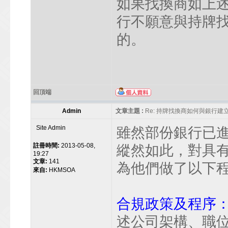
如果找換商如上
行不願意與持牌
的。
回頂端
Admin
文章主題 :
Re: 持牌找換商如何與銀行
Site Admin
雖然部份銀行已
註冊時間:
2013-05-08,
縱然如此，對具
19:27
文章:
141
為他們做了以下
來自:
HKMSOA
合規政策及程序
述公司架構、職