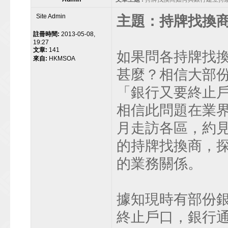
Site Admin
主題：持牌找換
註冊時間:
2013-05-08,
19:27
文章:
141
如果問各持牌找
來自:
HKMSOA
甚麼？相信大部
「銀行又要終止
相信此問題在業
月走訪各區，約
的持牌找換商，
的業務關係。
據知現時有部份
終止戶口，銀行