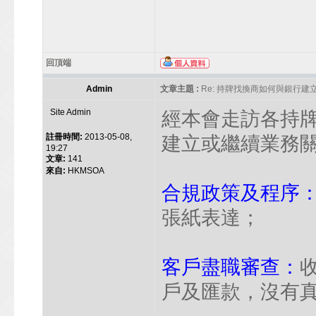
回頂端
Admin
文章主題 :
Re: 持牌找換商如何與銀行
Site Admin
經本會走訪各持
註冊時間:
2013-05-08,
建立或繼續業務
19:27
文章:
141
來自:
HKMSOA
合規政策及程序
張紙表達；
客戶盡職審查：
戶及匯款，沒有