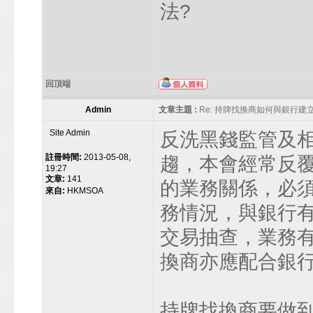
法?
回頂端
Admin
文章主題 :
Re: 持牌找換商如何與銀行
Site Admin
反洗黑錢監管及
註冊時間:
2013-05-08,
趨，本會經常反
19:27
文章:
141
的業務關係，必
來自:
HKMSOA
務情況，與銀行
交易抽查，業務
換商亦應配合銀
持牌找換商要做