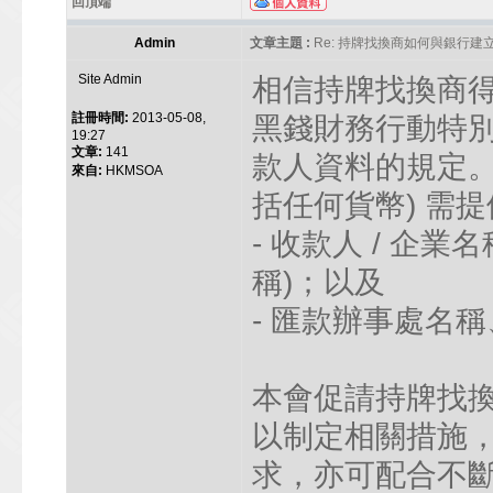
回頂端
Admin
文章主題 :
Re: 持牌找換商如何與銀行
Site Admin
相信持牌找換商
註冊時間:
2013-05-08,
黑錢財務行動特
19:27
文章:
141
款人資料的規定。
來自:
HKMSOA
括任何貨幣) 需
- 收款人 / 企
稱)；以及
- 匯款辦事處名
本會促請持牌找
以制定相關措施，
求，亦可配合不