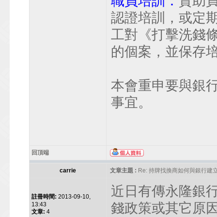
職員培訓：
資助
認證培訓，或定
工對《打擊洗錢
的個案，並保存
本會重申要與銀
事宜。
回頂端
carrie
文章主題 :
Re: 持牌找換商如何與銀行
近日有傳永隆銀行
註冊時間:
2013-09-10,
錢政策或其它原因
13:43
文章:
4