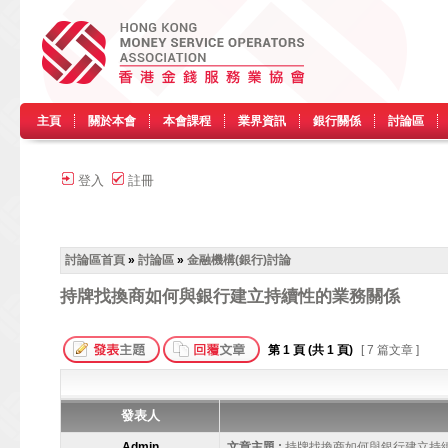
主頁
關於本會
本會課程
業界資訊
銀行關係
討論區
登入
註冊
討論區首頁
»
討論區
»
金融機構(銀行)討論
持牌找換商如何與銀行建立持續性的業務關係
第
1
頁 (共
1
頁)
[ 7 篇文章 ]
發表人
Admin
文章主題 :
持牌找換商如何與銀行建立持