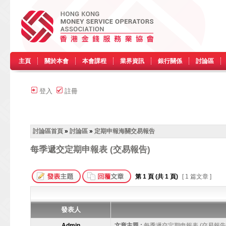
主頁
關於本會
本會課程
業界資訊
銀行關係
討論區
登入
註冊
討論區首頁
»
討論區
»
定期申報海關交易報告
每季遞交定期申報表 (交易報告)
第
1
頁 (共
1
頁)
[ 1 篇文章 ]
發表人
Admin
文章主題 :
每季遞交定期申報表 (交易報告