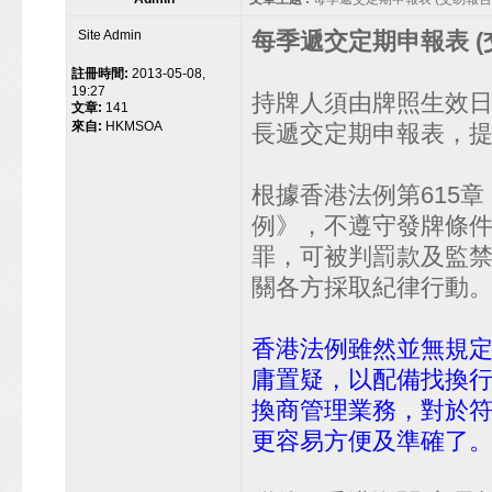
Site Admin
每季遞交定期申報表 (
註冊時間:
2013-05-08,
19:27
持牌人須由牌照生效
文章:
141
來自:
HKMSOA
長遞交定期申報表，
根據香港法例第615章
例》，不遵守發牌條
罪，可被判罰款及監
關各方採取紀律行動
香港法例雖然並無規
庸置疑，以配備找換
換商管理業務，對於
更容易方便及準確了