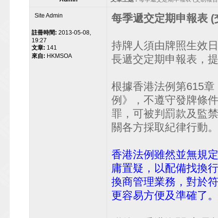
Site Admin
每季遞交定期申報表 (
註冊時間:
2013-05-08,
19:27
持牌人須由牌照生效
文章:
141
來自:
HKMSOA
長遞交定期申報表，
根據香港法例第615章
例》，不遵守發牌條
罪，可被判罰款及監
關各方採取紀律行動
香港法例雖然並無規
庸置疑，以配備找換
換商管理業務，對於
更容易方便及準確了