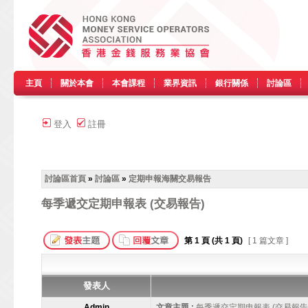
主頁
關於本會
本會課程
業界資訊
銀行關係
討論區
登入
註冊
討論區首頁
»
討論區
»
定期申報海關交易報告
每季遞交定期申報表 (交易報告)
第
1
頁 (共
1
頁)
[ 1 篇文章 ]
發表人
Admin
文章主題 :
每季遞交定期申報表 (交易報告