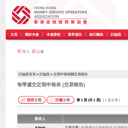
主頁
關於本會
本會課程
業界資訊
銀行關係
討論區
登入
註冊
討論區首頁
»
討論區
»
定期申報海關交易報告
每季遞交定期申報表 (交易報告)
第
1
頁 (共
1
頁)
[ 1 篇文章 ]
發表人
Admin
文章主題 :
每季遞交定期申報表 (交易報告