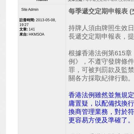
Site Admin
每季遞交定期申報表 (
註冊時間:
2013-05-08,
19:27
持牌人須由牌照生效
文章:
141
來自:
HKMSOA
長遞交定期申報表，
根據香港法例第615章
例》，不遵守發牌條
罪，可被判罰款及監
關各方採取紀律行動
香港法例雖然並無規
庸置疑，以配備找換
換商管理業務，對於
更容易方便及準確了