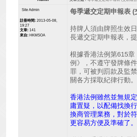
Site Admin
每季遞交定期申報表 (
註冊時間:
2013-05-08,
19:27
持牌人須由牌照生效
文章:
141
來自:
HKMSOA
長遞交定期申報表，
根據香港法例第615章
例》，不遵守發牌條
罪，可被判罰款及監
關各方採取紀律行動
香港法例雖然並無規
庸置疑，以配備找換
換商管理業務，對於
更容易方便及準確了