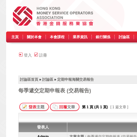
主頁
關於本會
本會課程
業界資訊
銀行關係
討論區
登入
註冊
討論區首頁
»
討論區
»
定期申報海關交易報告
每季遞交定期申報表 (交易報告)
第
1
頁 (共
1
頁)
[ 1 篇文章 ]
發表人
Admin
文章主題 :
每季遞交定期申報表 (交易報告