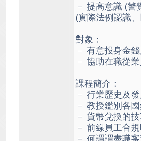
－ 提高意識 (
(實際法例認識、
對象：
－ 有意投身金
－ 協助在職從
課程簡介：
－ 行業歷史及
－ 教授鑑別各
－ 貨幣兌換的技
－ 前線員工合
－ 何謂謂盡職