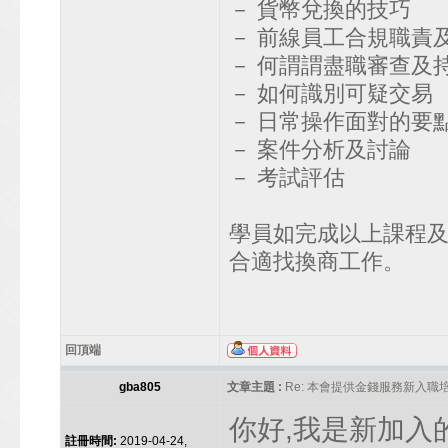
－ 貨幣兌換的技巧
－ 前線員工合規職責
－ 何謂謂盡職審查及
－ 如何識別可疑交易
－ 日常操作面對的要
－ 案件分析及討論
－ 考試評估
學員如完成以上課程
合適找換商工作。
回頂端
gba805
文章主題 :
Re: 本會提供金錢服務新入職
你好,我是新加入
註冊時間:
2019-04-24,