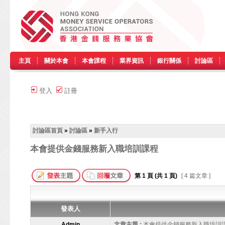
主頁
關於本會
本會課程
業界資訊
銀行關係
討論區
登入
註冊
討論區首頁
»
討論區
»
新手入行
本會提供金錢服務新入職培訓課程
第
1
頁 (共
1
頁)
[ 4 篇文章 ]
發表人
Admin
文章主題 :
本會提供金錢服務新入職培訓