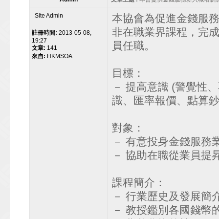
Site Admin
本協會為促進金錢服
非在職業界課程，完成
註冊時間:
2013-05-08,
19:27
員任職。
文章:
141
來自:
HKMSOA
目標：
－ 提高意識 (警覺性
識、匯率報價、點算鈔
對象：
－ 有意投身金錢服務
－ 協助在職從業員提
課程簡介：
－ 行業歷史及發展簡
－ 教授鑑別各國錢幣