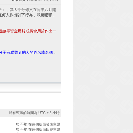
5章），其大部分條文在同年八月開
任何人作出以下行為，即屬犯罪，
道該等資金用於或將會用於作出一
分子有聯繫者的人的姓名或名稱
，
所有顯示的時間為 UTC + 8 小時
您
不能
在這個版面發表主題
您
不能
在這個版面回覆主題