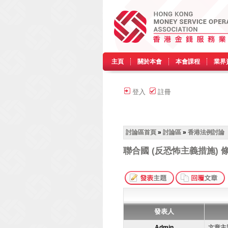
主頁
關於本會
本會課程
業界
登入
註冊
討論區首頁
»
討論區
»
香港法例討論
聯合國 (反恐怖主義措施) 
發表人
Admin
文章主題