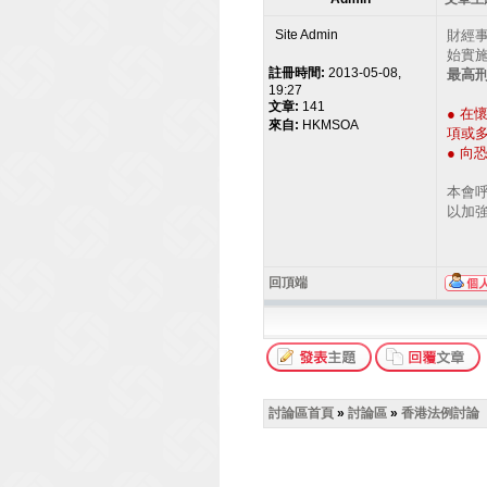
Site Admin
財經
始實
註冊時間:
2013-05-08,
最高刑
19:27
文章:
141
● 
來自:
HKMSOA
項或
● 
本會
以加
回頂端
討論區首頁
»
討論區
»
香港法例討論