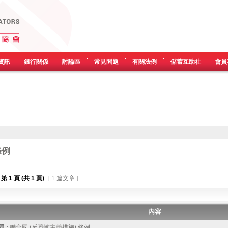
資訊
銀行關係
討論區
常見問題
有關法例
儲蓄互助社
會員
條例
第
1
頁 (共
1
頁)
[ 1 篇文章 ]
內容
 :
聯合國 (反恐怖主義措施) 條例