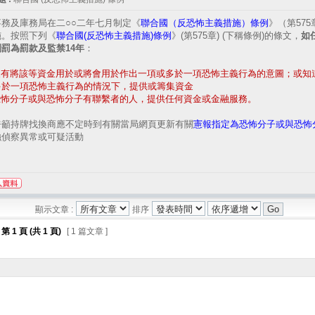
事務及庫務局在二○○二年七月制定《
聯合國（反恐怖主義措施）條例
》（第57
施。按照下列《
聯合國(反恐怖主義措施)條例
》(第575章) (下稱條例)的條文，
如
罰為罰款及監禁14年
：
在懷有將該等資金用於或將會用於作出一項或多於一項恐怖主義行為的意圖；或知
多於一項恐怖主義行為的情況下，提供或籌集資金
向恐怖分子或與恐怖分子有聯繫者的人，提供任何資金或金融服務。
呼籲持牌找換商應不定時到有關當局網頁更新有關
憲報指定為恐怖分子或與恐怖
強偵察異常或可疑活動
顯示文章 :
排序
第
1
頁 (共
1
頁)
[ 1 篇文章 ]