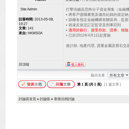
Site Admin
打擊洗錢及恐怖分子資金籌集（金融機構
• 將客戶盡職審查及備存紀錄的規定
註冊時間:
2013-05-08,
• 賦權各指定金融機構有關當局，監
19:27
• 就違反規定訂定監管及刑事罰則
文章:
141
•
適用於銀行、接受存款、證券、保險
來自:
HKMSOA
• 已於2012年4月1日起實施
會計師, 地產代理, 貴重金屬及寶石
回頂端
顯示文章 :
第
1
頁 (共
1
頁)
[ 1 篇文章 ]
討論區首頁
»
討論區
»
香港法例討論