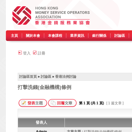
主頁
關於本會
本會課程
業界資訊
銀行關係
討論區
登入
註冊
討論區首頁
»
討論區
»
香港法例討論
打擊洗錢(金融機構)條例
第
1
頁 (共
1
頁)
[ 1 篇文章 ]
發表人
Admin
文章主題 :
打擊洗錢(金融機構)條例